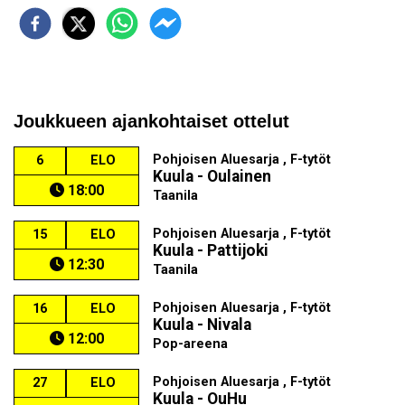
Joukkueen ajankohtaiset ottelut
Pohjoisen Aluesarja , F-tytöt
6
ELO
Kuula - Oulainen
18:00
Taanila
Pohjoisen Aluesarja , F-tytöt
15
ELO
Kuula - Pattijoki
12:30
Taanila
Pohjoisen Aluesarja , F-tytöt
16
ELO
Kuula - Nivala
12:00
Pop-areena
Pohjoisen Aluesarja , F-tytöt
27
ELO
Kuula - OuHu