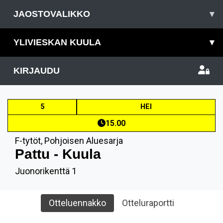
JAOSTOVALIKKO
▾
YLIVIESKAN KUULA
▾
KIRJAUDU
5
HEI
15.00
F-tytöt
,
Pohjoisen Aluesarja
Pattu - Kuula
Juonorikenttä 1
Otteluennakko
Otteluraportti