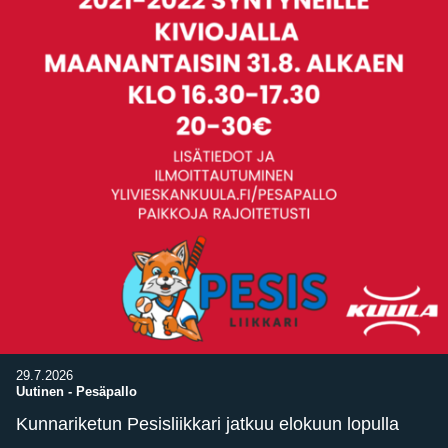
29.7.2026
Uutinen
-
Pesäpallo
Kunnariketun Pesisliikkari jatkuu elokuun lopulla