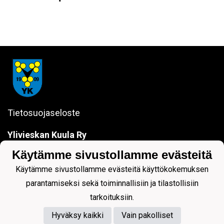
Tietosuojaseloste
Ylivieskan Kuula Ry
Kauppakuja 5
Käytämme sivustollamme evästeitä
84100 YLIVIESKA
sanna.jokela@ylivieskankuula.fi
Käytämme sivustollamme evästeitä käyttökokemuksen
0442354684
parantamiseksi sekä toiminnallisiin ja tilastollisiin
Y-tunnus: 0190563-7
tarkoituksiin.
Hyväksy kaikki
Vain pakolliset