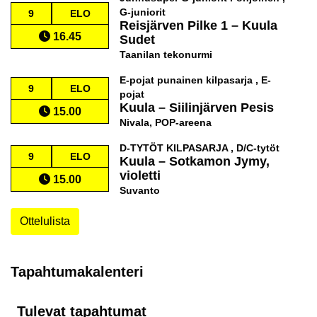
G-juniorit
9
ELO
Reisjärven Pilke 1
–
Kuula
16.45
Sudet
Taanilan tekonurmi
E-pojat punainen kilpasarja , E-
9
ELO
pojat
Kuula
–
Siilinjärven Pesis
15.00
Nivala, POP-areena
D-TYTÖT KILPASARJA , D/C-tytöt
9
ELO
Kuula
–
Sotkamon Jymy,
violetti
15.00
Suvanto
Ottelulista
Tapahtumakalenteri
Tulevat tapahtumat