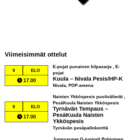
Viimeisimmät ottelut
E-pojat punainen kilpasarja , E-
9
ELO
pojat
Kuula
–
Nivala Pesis/HP-K
17.00
Nivala, POP-areena
Naisten Ykköspesis puolivälierät ,
PesäKuula Naisten Ykköspesis
9
ELO
Tyrnävän Tempaus
–
PesäKuula Naisten
17.00
Ykköspesis
Tyrnävän pesäpallokenttä
Junnusuper G-juniorit Pohjoinen ,