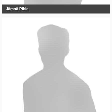
Jämsä Pihla