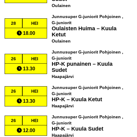
Oulainen
Junnusuper G-juniorit Pohjoinen ,
G-juniorit
28
HEI
Oulaisten Huima
–
Kuula
18.00
Ketut
Oulainen
Junnusuper G-juniorit Pohjoinen ,
G-juniorit
26
HEI
HP-K punainen
–
Kuula
13.30
Sudet
Haapajärvi
Junnusuper G-juniorit Pohjoinen ,
26
HEI
G-juniorit
HP-K
–
Kuula Ketut
13.30
Haapajärvi
Junnusuper G-juniorit Pohjoinen ,
26
HEI
G-juniorit
HP-K
–
Kuula Sudet
12.00
Haapajärvi