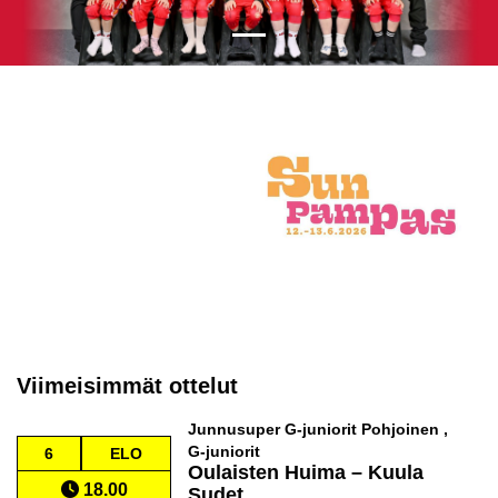
Viimeisimmät ottelut
Junnusuper G-juniorit Pohjoinen ,
G-juniorit
6
ELO
Oulaisten Huima
–
Kuula
18.00
Sudet