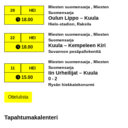
Miesten suomensarja , Miesten
28
HEI
Suomensarja
Oulun Lippo
–
Kuula
18.00
Hielo-stadion, Raksila
Miesten suomensarja , Miesten
22
HEI
Suomensarja
Kuula
–
Kempeleen Kiri
18.00
Suvannon pesäpallokenttä
Miesten suomensarja , Miesten
Suomensarja
11
HEI
Iin Urheilijat
–
Kuula
15.00
0 - 2
Rysän hiekkatekonurmi
Ottelulista
Tapahtumakalenteri