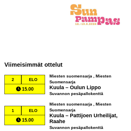
Viimeisimmät ottelut
Miesten suomensarja , Miesten
2
ELO
Suomensarja
Kuula
–
Oulun Lippo
15.00
Suvannon pesäpallokenttä
Miesten suomensarja , Miesten
Suomensarja
1
ELO
Kuula
–
Pattijoen Urheilijat,
15.00
Raahe
Suvannon pesäpallokenttä