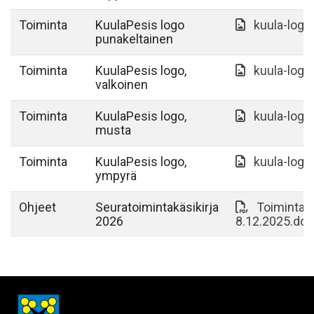
Toiminta
KuulaPesis logo
kuula-logo
punakeltainen
Toiminta
KuulaPesis logo,
kuula-logo
valkoinen
Toiminta
KuulaPesis logo,
kuula-logo
musta
Toiminta
KuulaPesis logo,
kuula-logo
ympyrä
Ohjeet
Seuratoimintakäsikirja
Toimintakä
2026
8.12.2025.doc