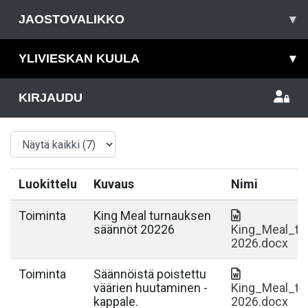
JAOSTOVALIKKO
▾
YLIVIESKAN KUULA
▾
KIRJAUDU
Luokittelu
Kuvaus
Nimi
Toiminta
King Meal turnauksen
säännöt 20226
King_Meal_tu
2026.docx
Toiminta
Säännöistä poistettu
väärien huutaminen -
King_Meal_tu
kappale.
2026.docx