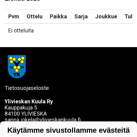
Pvm
Ottelu
Paikka
Sarja
Joukkue
Tulo
Ei otteluita
Tietosuojaseloste
Ylivieskan Kuula Ry
Kauppakuja 5
84100 YLIVIESKA
sanna.jokela@ylivieskankuula.fi
0442354684
Käytämme sivustollamme evästeitä
Y-tunnus: 0190563-7