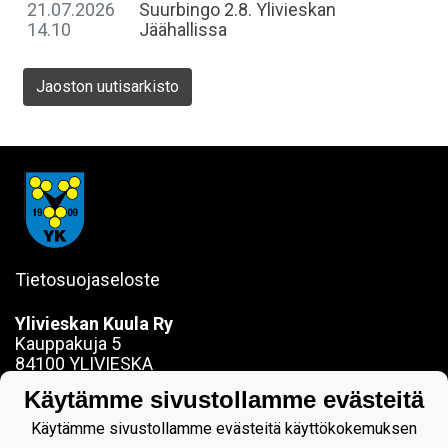
21.07.2026
Suurbingo 2.8. Ylivieskan
14.10
Jäähallissa
Jaoston uutisarkisto
Tietosuojaseloste
Ylivieskan Kuula Ry
Kauppakuja 5
84100 YLIVIESKA
sanna.jokela@ylivieskankuula.fi
Käytämme sivustollamme evästeitä
0442354684
Y-tunnus: 0190563-7
Käytämme sivustollamme evästeitä käyttökokemuksen