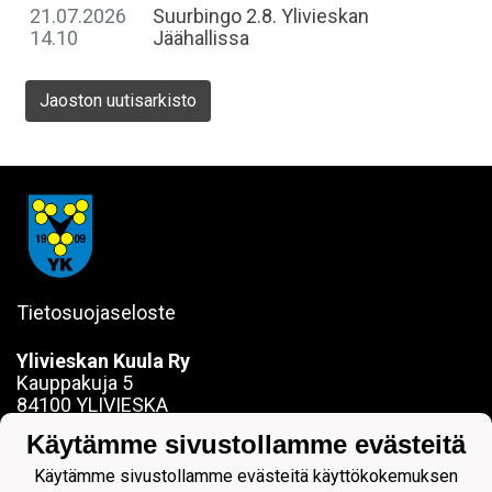
21.07.2026
Suurbingo 2.8. Ylivieskan
14.10
Jäähallissa
Jaoston uutisarkisto
Tietosuojaseloste
Ylivieskan Kuula Ry
Kauppakuja 5
84100 YLIVIESKA
sanna.jokela@ylivieskankuula.fi
Käytämme sivustollamme evästeitä
0442354684
Y-tunnus: 0190563-7
Käytämme sivustollamme evästeitä käyttökokemuksen