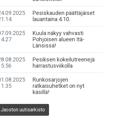
24.09.2025
Pesiskauden päättäjäiset
21.14
lauantaina 4.10.
07.09.2025
Kuula näkyy vahvasti
14.27
Pohjoisen alueen Itä-
Länsissä!
28.08.2025
Pesiksen kokeilutreenejä
15.56
harrastusviikolla
01.08.2025
Runkosarjojen
11.35
ratkaisuhetket on nyt
käsillä!
Jaoston uutisarkisto