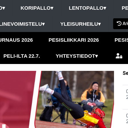
O
▾
KORIPALLO
▾
LENTOPALLO
▾
P
Ar
LINEVOIMISTELU
▾
YLEISURHEILU
▾
URNAUS 2026
PESISLIIKKARI 2026
PESI
PELI-ILTA 22.7.
YHTEYSTIEDOT
▾
Se