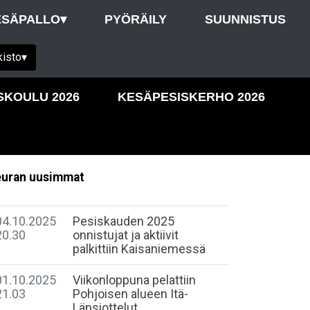
ESÄPALLO
▾
PYÖRÄILY
SUUNNISTUS
kisto
▾
SKOULU 2026
KESÄPESISKERHO 2026
uran uusimmat
04.10.2025
Pesiskauden 2025
20.30
onnistujat ja aktiivit
palkittiin Kaisaniemessä
01.10.2025
Viikonloppuna pelattiin
21.03
Pohjoisen alueen Itä-
Länsiottelut