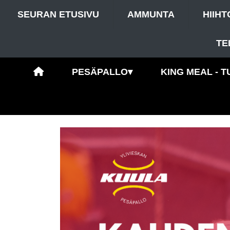
SEURAN ETUSIVU
AMMUNTA
HIIHT
TE
PESÄPALLO
▾
KING MEAL - T