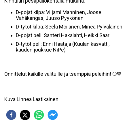
Kinnulan pesäpallokentällä mukana:
D-pojat kilpa: Viljami Manninen, Joose
Vähäkangas, Juuso Pyykönen
D-tytöt kilpa: Seela Moilanen, Minea Pylväläinen
D-pojat peli: Santeri Hakalahti, Heikki Saari
D-tytöt peli: Enni Haataja (Kuulan kasvatti,
kauden joukkue NiPe)
Onnittelut kaikille valituille ja tsemppiä peleihin! ⚾💙
Kuva Linnea Laatikainen