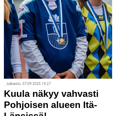
Julkaistu
:
07.09.2025
14.27
Kuula näkyy vahvasti
Pohjoisen alueen Itä-
Länsissä!