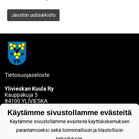
Jaoston uutisarkisto
Tietosuojaseloste
Ylivieskan Kuula Ry
Kauppakuja 5
84100 YLIVIESKA
sanna.jokela@ylivieskankuula.fi
Käytämme sivustollamme evästeitä
0442354684
Y-tunnus: 0190563-7
Käytämme sivustollamme evästeitä käyttökokemuksen
parantamiseksi sekä toiminnallisiin ja tilastollisiin
tarkoituksiin.