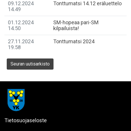
09.12.2024
Tonttumatsi 14.12 eräluettelo
14.49
01.12.2024
SM-hopeaa pari-SM
14.50
kilpailuista!
27.11.2024
Tonttumatsi 2024
19.58
Seuran uutisarkisto
Tietosuojaseloste