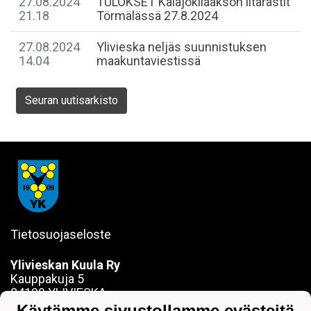
27.08.2024
TULOKSET Kalajokilaakson iltarastit
21.18
Törmälässä 27.8.2024
27.08.2024
​Ylivieska neljäs suunnistuksen
14.04
maakuntaviestissä
Seuran uutisarkisto
Tietosuojaseloste
Ylivieskan Kuula Ry
Kauppakuja 5
84100 YLIVIESKA
sanna.jokela@ylivieskankuula.fi
Käytämme sivustollamme evästeitä