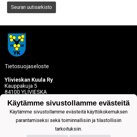
Seuran uutisarkisto
Tietosuojaseloste
Ylivieskan Kuula Ry
Kauppakuja 5
84100 YLIVIESKA
sanna.jokela@ylivieskankuula.fi
Käytämme sivustollamme evästeitä
0442354684
Y-tunnus: 0190563-7
Käytämme sivustollamme evästeitä käyttökokemuksen
parantamiseksi sekä toiminnallisiin ja tilastollisiin
tarkoituksiin.