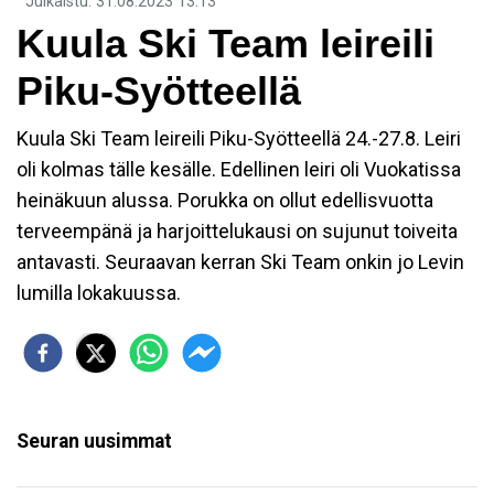
Julkaistu
:
31.08.2023
13.13
Kuula Ski Team leireili
Piku-Syötteellä
Kuula Ski Team leireili Piku-Syötteellä 24.-27.8. Leiri
oli kolmas tälle kesälle. Edellinen leiri oli Vuokatissa
heinäkuun alussa. Porukka on ollut edellisvuotta
terveempänä ja harjoittelukausi on sujunut toiveita
antavasti. Seuraavan kerran Ski Team onkin jo Levin
lumilla lokakuussa.
Seuran uusimmat