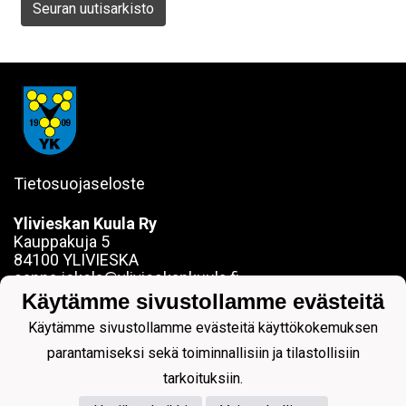
Seuran uutisarkisto
Tietosuojaseloste
Ylivieskan Kuula Ry
Kauppakuja 5
84100 YLIVIESKA
sanna.jokela@ylivieskankuula.fi
0442354684
Käytämme sivustollamme evästeitä
Y-tunnus: 0190563-7
Käytämme sivustollamme evästeitä käyttökokemuksen
parantamiseksi sekä toiminnallisiin ja tilastollisiin
tarkoituksiin.