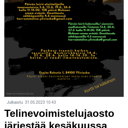
Julkaistu
:
31.05.2023
10.43
Telinevoimistelujaosto
järjestää kesäkuussa