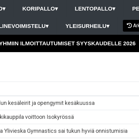
O
▾
KORIPALLO
▾
LENTOPALLO
▾
P
Ar
LINEVOIMISTELU
▾
YLEISURHEILU
▾
YHMIIN ILMOITTAUTUMISET SYYSKAUDELLE 2026
lun kesäleirit ja opengymit kesäkuussa
kikauppila voittoon Isokyrössä
sa Ylivieska Gymnastics sai tukun hyviä onnistumisia