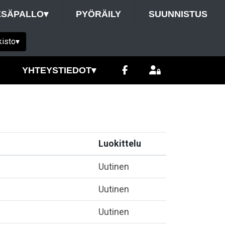
ESÄPALLO
▾
PYÖRÄILY
SUUNNISTUS
kisto
▾
YHTEYSTIEDOT
▾
Luokittelu
Uutinen
Uutinen
Uutinen