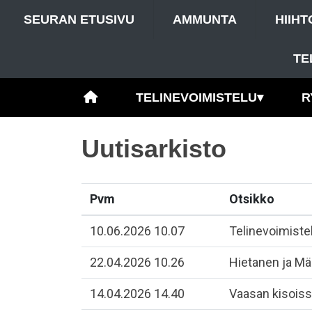
SEURAN ETUSIVU
AMMUNTA
HIIHT
TE
TELINEVOIMISTELU
▾
R
Uutisarkisto
Pvm
Otsikko
10.06.2026 10.07
Telinevoimiste
22.04.2026 10.26
​Hietanen ja Mä
14.04.2026 14.40
​Vaasan kisois