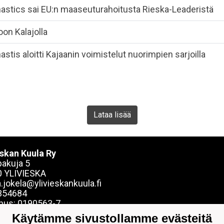
astics sai EU:n maaseuturahoitusta Rieska-Leaderistä
toon Kalajolla
astis aloitti Kajaanin voimistelut nuorimpien sarjoilla
Lataa lisää
eskan Kuula Ry
akuja 5
 YLIVIESKA
.jokela@ylivieskankuula.fi
354684
nus: 0190563-7
Käytämme sivustollamme evästeitä