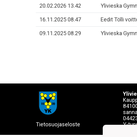
20.02.2026 13.42
Ylivieska Gymn
16.11.2025 08.47
​Eedit Tölli voit
09.11.2025 08.29
​Ylivieska Gymn
Ylivi
Kaupp
84100
sanna
0442
Tietosuojaseloste
Y-tun