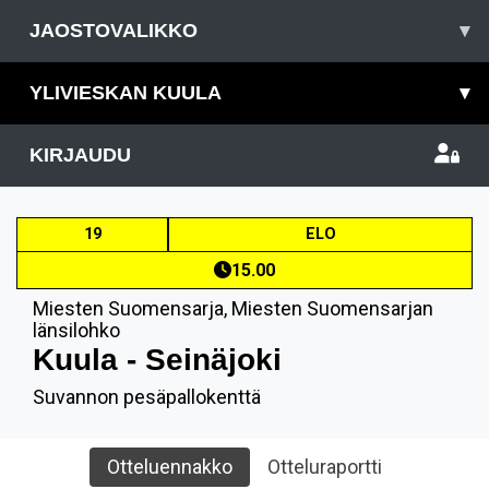
JAOSTOVALIKKO
▾
YLIVIESKAN KUULA
▾
KIRJAUDU
19
ELO
15.00
Miesten Suomensarja
,
Miesten Suomensarjan
länsilohko
Kuula - Seinäjoki
Suvannon pesäpallokenttä
Otteluennakko
Otteluraportti