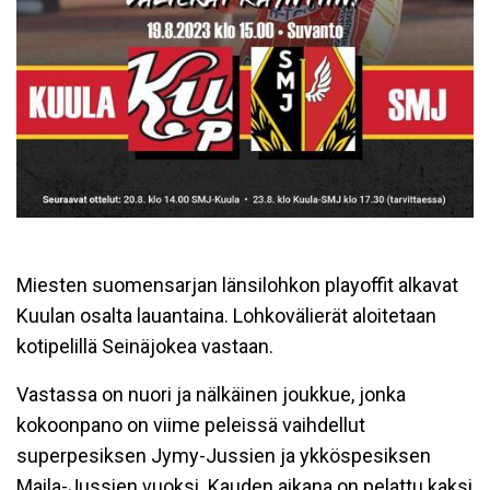
Miesten suomensarjan länsilohkon playoffit alkavat
Kuulan osalta lauantaina. Lohkovälierät aloitetaan
kotipelillä Seinäjokea vastaan.
Vastassa on nuori ja nälkäinen joukkue, jonka
kokoonpano on viime peleissä vaihdellut
superpesiksen Jymy-Jussien ja ykköspesiksen
Maila-Jussien vuoksi. Kauden aikana on pelattu kaksi