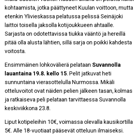
kohtaamista, jotka päättyneet Kuulan voittoon, mutta
etenkin Ylivieskassa pelatussa pelissä Seinäjoki
laittoi toisella jaksolla kotijoukkueen ahtaalle.
Sarjasta on odotettavissa tiukka vääntö ja hereillä
pitää olla alusta lähtien, sillä sarja on poikki kahdesta
voitosta.
Ensimmäinen lohkovälierä pelataan
Suvannolla
lauantaina 19.8. kello 15
. Pelit jatkuvat heti
sunnuntaina vierasottelulla Nurmossa. Mikäli
otteluvoitot ovat näiden pelien jälkeen tasan, kolmas
ja ratkaiseva peli pelataan tarvittaessa Suvannolla
keskiviikkona 23.8.
Liput kotipeleihin 10€, voimassa olevalla kausikortilla
5€. Alle 18-vuotiaat pääsevät otteluun ilmaiseksi.