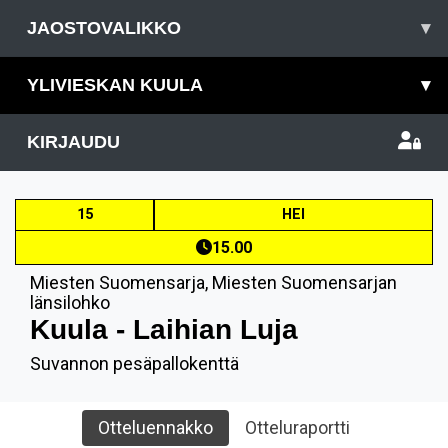
JAOSTOVALIKKO
▾
YLIVIESKAN KUULA
▾
KIRJAUDU
15
HEI
15.00
Miesten Suomensarja
,
Miesten Suomensarjan
länsilohko
Kuula - Laihian Luja
Suvannon pesäpallokenttä
Otteluennakko
Otteluraportti