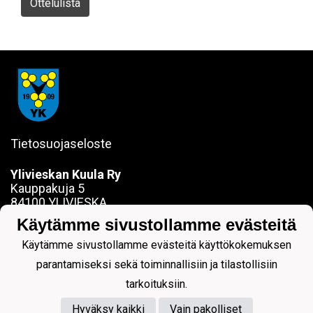
Ottelulista
Tietosuojaseloste
Ylivieskan Kuula Ry
Kauppakuja 5
84100 YLIVIESKA
sanna.jokela@ylivieskankuula.fi
Käytämme sivustollamme evästeitä
0442354684
Y-tunnus: 0190563-7
Käytämme sivustollamme evästeitä käyttökokemuksen
parantamiseksi sekä toiminnallisiin ja tilastollisiin
tarkoituksiin.
Hyväksy kaikki
Vain pakolliset