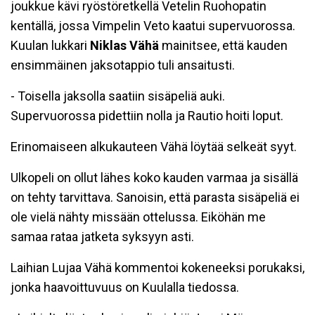
joukkue kävi ryöstöretkellä Vetelin Ruohopatin
kentällä, jossa Vimpelin Veto kaatui supervuorossa.
Kuulan lukkari
Niklas Vähä
mainitsee, että kauden
ensimmäinen jaksotappio tuli ansaitusti.
- Toisella jaksolla saatiin sisäpeliä auki.
Supervuorossa pidettiin nolla ja Rautio hoiti loput.
Erinomaiseen alkukauteen Vähä löytää selkeät syyt.
Ulkopeli on ollut lähes koko kauden varmaa ja sisällä
on tehty tarvittava. Sanoisin, että parasta sisäpeliä ei
ole vielä nähty missään ottelussa. Eiköhän me
samaa rataa jatketa syksyyn asti.
Laihian Lujaa Vähä kommentoi kokeneeksi porukaksi,
jonka haavoittuvuus on Kuulalla tiedossa.