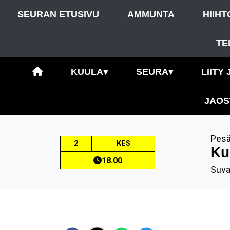
SEURAN ETUSIVU
AMMUNTA
HIIHT
TE
KUULA
▾
SEURA
▾
LIITY
JAOS
Pesä
2
KES
Ku
18.00
Suva