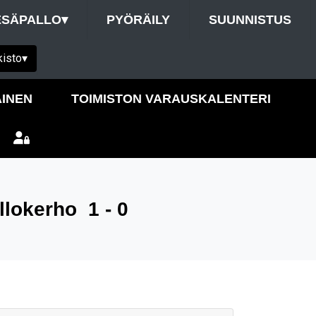
ESÄPALLO
▾
PYÖRÄILY
SUUNNISTUS
kisto
▾
INEN
TOIMISTON VARAUSKALENTERI
llokerho
1 - 0