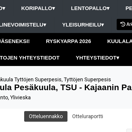
O
▾
KORIPALLO
▾
LENTOPALLO
▾
P
Ar
LINEVOIMISTELU
▾
YLEISURHEILU
▾
 JÄSENEKSI!
RYSKYARPA 2026
KUULALA
TOJEN YHTEYSTIEDOT
YHTEYSTIEDOT
▾
kuula Tyttöjen Superpesis
,
Tyttöjen Superpesis
ula Pesäkuula, TSU - Kajaanin Pa
nto, Ylivieska
Otteluennakko
Otteluraportti