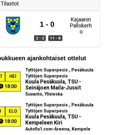
Tilastot
Kajaanin
1 - 0
Pallokerh
o
2 - 2
11 - 8
oukkueen ajankohtaiset ottelut
Tyttöjen Superpesis , Pesäkuula
Tyttöjen Superpesis
7
HEI
Kuula Pesäkuula, TSU -
18:00
Seinäjoen Maila-Jussit
Suvanto, Ylivieska
Tyttöjen Superpesis , Pesäkuula
Tyttöjen Superpesis
3
ELO
Kuula Pesäkuula, TSU -
18:00
Kempeleen Kiri
Autofix1.com-Areena, Kempele