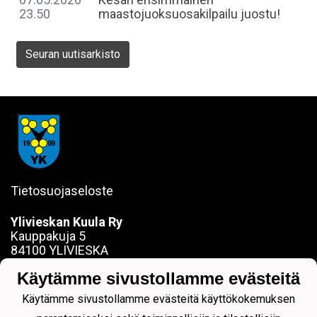
23.50
maastojuoksuosakilpailu juostu!
Seuran uutisarkisto
Tietosuojaseloste
Ylivieskan Kuula Ry
Kauppakuja 5
84100 YLIVIESKA
sanna.jokela@ylivieskankuula.fi
Käytämme sivustollamme evästeitä
0442354684
Y-tunnus: 0190563-7
Käytämme sivustollamme evästeitä käyttökokemuksen