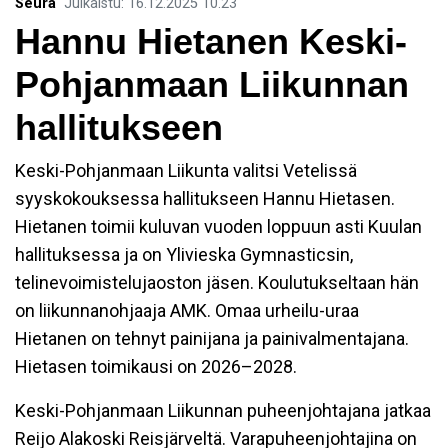
Seura
Julkaistu
:
16.12.2025
10.23
Hannu Hietanen Keski-
Pohjanmaan Liikunnan
hallitukseen
Keski-Pohjanmaan Liikunta valitsi Vetelissä
syyskokouksessa hallitukseen Hannu Hietasen.
Hietanen toimii kuluvan vuoden loppuun asti Kuulan
hallituksessa ja on Ylivieska Gymnasticsin,
telinevoimistelujaoston jäsen. Koulutukseltaan hän
on liikunnanohjaaja AMK. Omaa urheilu-uraa
Hietanen on tehnyt painijana ja painivalmentajana.
Hietasen toimikausi on 2026–2028.
Keski-Pohjanmaan Liikunnan puheenjohtajana jatkaa
Reijo Alakoski Reisjärveltä. Varapuheenjohtajina on