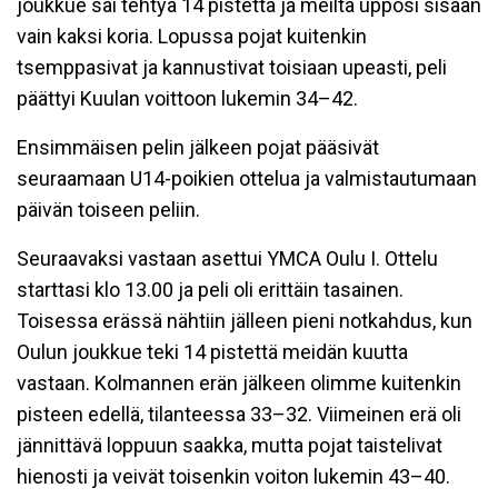
joukkue sai tehtyä 14 pistettä ja meiltä upposi sisään
vain kaksi koria. Lopussa pojat kuitenkin
tsemppasivat ja kannustivat toisiaan upeasti, peli
päättyi Kuulan voittoon lukemin 34–42.
Ensimmäisen pelin jälkeen pojat pääsivät
seuraamaan U14-poikien ottelua ja valmistautumaan
päivän toiseen peliin.
Seuraavaksi vastaan asettui YMCA Oulu I. Ottelu
starttasi klo 13.00 ja peli oli erittäin tasainen.
Toisessa erässä nähtiin jälleen pieni notkahdus, kun
Oulun joukkue teki 14 pistettä meidän kuutta
vastaan. Kolmannen erän jälkeen olimme kuitenkin
pisteen edellä, tilanteessa 33–32. Viimeinen erä oli
jännittävä loppuun saakka, mutta pojat taistelivat
hienosti ja veivät toisenkin voiton lukemin 43–40.