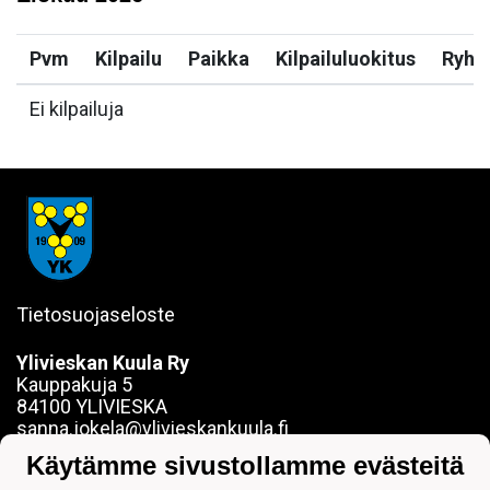
Pvm
Kilpailu
Paikka
Kilpailuluokitus
Ryh
Ei kilpailuja
Tietosuojaseloste
Ylivieskan Kuula Ry
Kauppakuja 5
84100 YLIVIESKA
sanna.jokela@ylivieskankuula.fi
0442354684
Käytämme sivustollamme evästeitä
Y-tunnus: 0190563-7