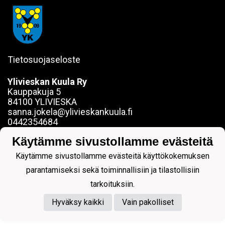
Tietosuojaseloste
Ylivieskan Kuula Ry
Kauppakuja 5
84100 YLIVIESKA
sanna.jokela@ylivieskankuula.fi
0442354684
Y-tunnus: 0190563-7
Käytämme sivustollamme evästeitä
Käytämme sivustollamme evästeitä käyttökokemuksen
parantamiseksi sekä toiminnallisiin ja tilastollisiin
tarkoituksiin.
Powered by
Hyväksy kaikki
Vain pakolliset