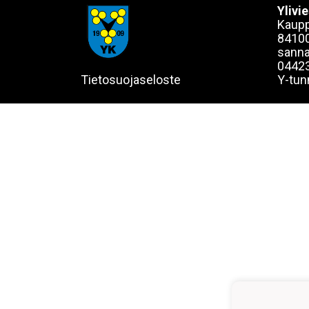
Ylivi
Kaupp
84100
sanna
0442
Tietosuojaseloste
Y-tun