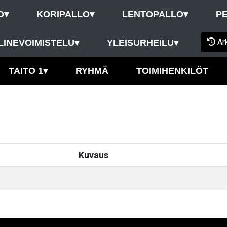
O
▾
KORIPALLO
▾
LENTOPALLO
▾
P
Ar
LINEVOIMISTELU
▾
YLEISURHEILU
▾
TAITO 1
▾
RYHMÄ
TOIMIHENKILÖT
Kuvaus