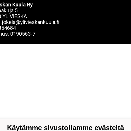
eskan Kuula Ry
akuja 5
 YLIVIESKA
.jokela@ylivieskankuula.fi
354684
nus: 0190563-7
Käytämme sivustollamme evästeitä