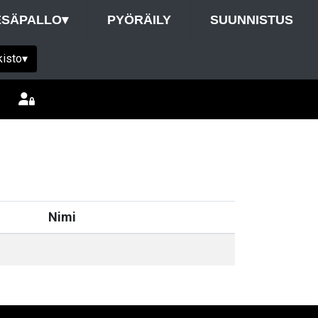
ESÄPALLO
▾
PYÖRÄILY
SUUNNISTUS
kisto
▾
Nimi