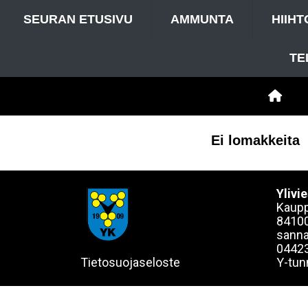
SEURAN ETUSIVU
AMMUNTA
HIIHT
TE
Ei lomakkeita
Ylivi
Kaupp
84100
sanna
0442
Tietosuojaseloste
Y-tun