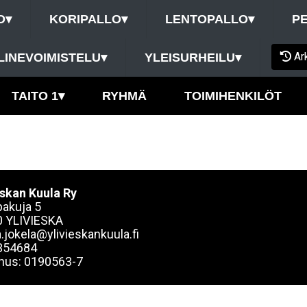
O
▾
KORIPALLO
▾
LENTOPALLO
▾
P
Ar
LINEVOIMISTELU
▾
YLEISURHEILU
▾
TAITO 1
▾
RYHMÄ
TOIMIHENKILÖT
eskan Kuula Ry
akuja 5
 YLIVIESKA
.jokela@ylivieskankuula.fi
354684
nus: 0190563-7