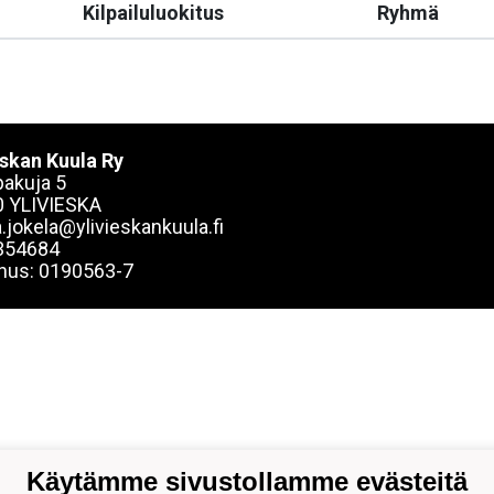
Kilpailuluokitus
Ryhmä
eskan Kuula Ry
akuja 5
 YLIVIESKA
.jokela@ylivieskankuula.fi
354684
nus: 0190563-7
Käytämme sivustollamme evästeitä