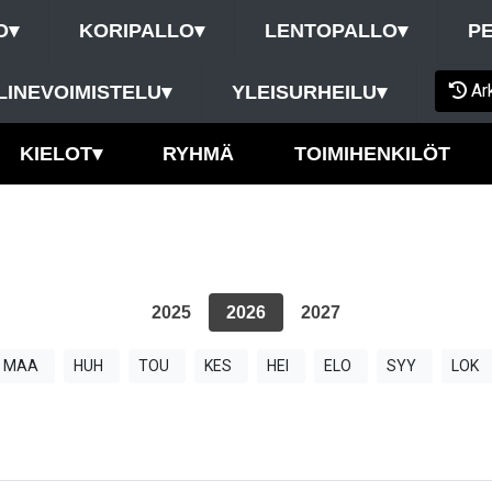
O
▾
KORIPALLO
▾
LENTOPALLO
▾
P
Ar
LINEVOIMISTELU
▾
YLEISURHEILU
▾
KIELOT
▾
RYHMÄ
TOIMIHENKILÖT
2025
2026
2027
MAA
HUH
TOU
KES
HEI
ELO
SYY
LOK