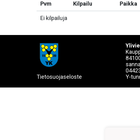
Pvm
Kilpailu
Paikka
Ei kilpailuja
Ylivi
Kaupp
84100
sanna
0442
Tietosuojaseloste
Y-tun