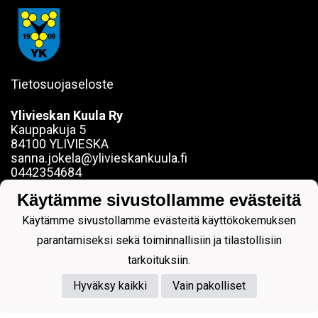
Tietosuojaseloste
Ylivieskan Kuula Ry
Kauppakuja 5
84100 YLIVIESKA
sanna.jokela@ylivieskankuula.fi
0442354684
Y-tunnus: 0190563-7
Käytämme sivustollamme evästeitä
Käytämme sivustollamme evästeitä käyttökokemuksen
parantamiseksi sekä toiminnallisiin ja tilastollisiin
tarkoituksiin.
Powered by
Hyväksy kaikki
Vain pakolliset