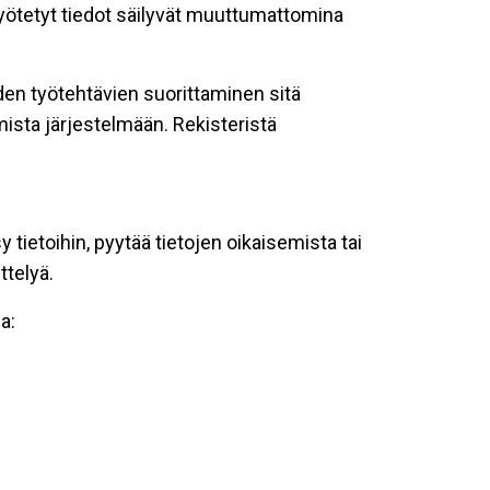
 syötetyt tiedot säilyvät muuttumattomina
oiden työtehtävien suorittaminen sitä
ista järjestelmään. Rekisteristä
tietoihin, pyytää tietojen oikaisemista tai
ttelyä.
a: