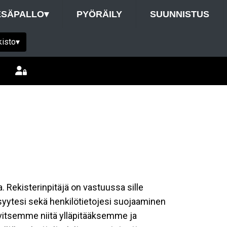
ESÄPALLO
▾
PYÖRÄILY
SUUNNISTUS
kisto
▾
a. Rekisterinpitäjä on vastuussa sille
isyytesi sekä henkilötietojesi suojaaminen
rvitsemme niitä ylläpitääksemme ja