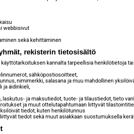
lkaisu
si webbisivut
taminen sekä kehittäminen
yhmät, rekisterin tietosisältö
käyttötarkoituksen kannalta tarpeellisia henkilötietoja tai
elinnumerot, sähköpostiosoitteet,
ätunnus, nimimerkki, salasana ja muu mahdollinen yksilöiv
ja äidinkieli,
, laskutus- ja maksutiedot, tuote- ja tilaustiedot, tieto
 varoitukset ja muut ottelutapahtumaan liittyvät tilastointiti
yksilöivät tiedot, kuten henkilötunnus
 liittyvät tiedot sekä muut asiakkaan suostumuksella kerät
t