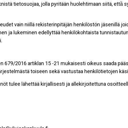
stä tietosuojaa, jolla pyritään huolehtimaan siitä, että̈
eudet vain niillä rekisterinpitäjän henkilöstön jäsenillä j
nen ja lukeminen edellyttää henkilökohtaista tunnistautum
.
n 679/2016 artiklan 15 -21 mukaisesti oikeus saada pääsy 
t järjestelmästä toiseen sekä vastustaa henkilötietojen käsi
öt tulee lähettää kirjallisesti ja allekirjoitettuna osoitteell