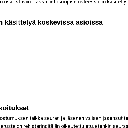
allistuviin. Tässä tietosuojaselosteessa on käsitelty nii
n käsittelyä koskevissa asioissa
rkoitukset
suostumuksen taikka seuran ja jäsenen välisen jäsensuht
eruste on rekisterinpitäjän oikeutettu etu, etenkin seuraav