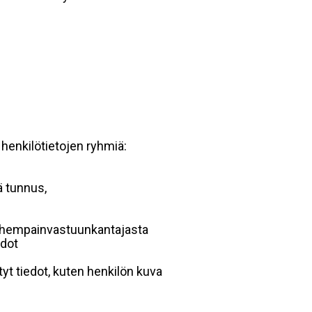
 henkilötietojen ryhmiä:
ä tunnus,
 vanhempainvastuunkantajasta
edot
yt tiedot, kuten henkilön kuva