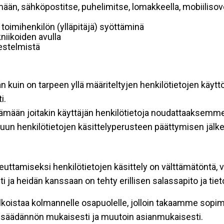
mään, sähköpostitse, puhelimitse, lomakkeella, mobiilisove
i toimihenkilön (ylläpitäjä) syöttäminä
niikoiden avulla
rjestelmistä
an kuin on tarpeen yllä määriteltyjen henkilötietojen käytt
i.
ttämään joitakin käyttäjän henkilötietoja noudattaaksemme
un henkilötietojen käsittelyperusteen päättymisen jälk
teuttamiseksi henkilötietojen käsittely on välttämätöntä, v
 ja heidän kanssaan on tehty erillisen salassapito ja tie
koistaa kolmannelle osapuolelle, jolloin takaamme sopimus
insäädännön mukaisesti ja muutoin asianmukaisesti.