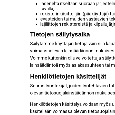
jäseneltä itseltään suoraan järjestel
tavalla,
rekisterinkäsittelijän (pääkäyttäjä) ta
evästeiden tai muiden vastaavien tek
lajiliittojen rekistereistä ja kilpailujä
Tietojen säilytysaika
Säilytämme käyttäjän tietoja vain niin kau
voimassaolevan lainsäädännön mukaisest
Voimme kuitenkin olla velvoitettuja säily
lainsäädäntöä myös asiakassuhteen tai mu
Henkilötietojen käsittelijät
Seuran työntekijät, joiden työtehtävien to
olevan tietosuojalainsäädännön mukaisesti
Henkilötietojen käsittelyä voidaan myös ul
käsitellään voimassa olevan tietosuojala