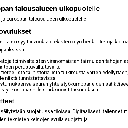
oopan talousalueen ulkopuolelle
 ja Euroopan talousalueen ulkopuolelle.
ovutukset
ura ei myy tai vuokraa rekisteröidyn henkilötietoja kolman
tapauksissa:
etoja toimivaltaisten viranomaisten tai muiden tahojen e
töön perustuvalla, tavalla.
 tieteellistä tai historiallista tutkimusta varten edellyttäe
e niistä tunnistettavissa.
uostumuksensa seuran yhteistyökumppaneiden sähköiseen 
hteistyökumppaneille markkinointitarkoituksiin.
tteet
äilytetään suojatuissa tiloissa. Digitaalisesti tallennetut 
en teknisten keinojen avulla suojattuja.