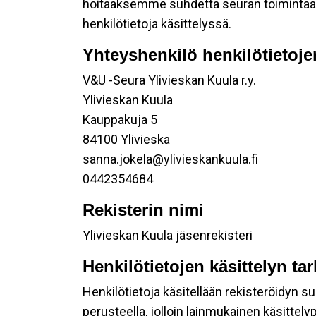
hoitaaksemme suhdetta seuran toimintaan os
henkilötietoja käsittelyssä.
Yhteyshenkilö henkilötietoje
V&U -Seura Ylivieskan Kuula r.y.
Ylivieskan Kuula
Kauppakuja 5
84100 Ylivieska
sanna.jokela@ylivieskankuula.fi
0442354684
Rekisterin nimi
Ylivieskan Kuula jäsenrekisteri
Henkilötietojen käsittelyn ta
Henkilötietoja käsitellään rekisteröidyn 
perusteella, jolloin lainmukainen käsittelyp