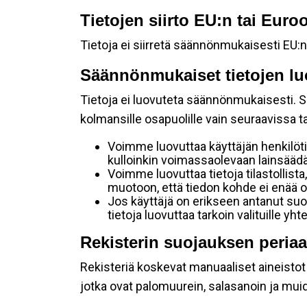
Tietojen siirto EU:n tai Eur
Tietoja ei siirretä säännönmukaisesti EU:n
Säännönmukaiset tietojen lu
Tietoja ei luovuteta säännönmukaisesti. Se
kolmansille osapuolille vain seuraavissa 
Voimme luovuttaa käyttäjän henkilöti
kulloinkin voimassaolevaan lainsäädän
Voimme luovuttaa tietoja tilastollista,
muotoon, että tiedon kohde ei enää ol
Jos käyttäjä on erikseen antanut s
tietoja luovuttaa tarkoin valituille y
Rekisterin suojauksen periaa
Rekisteriä koskevat manuaaliset aineistot s
jotka ovat palomuurein, salasanoin ja muid