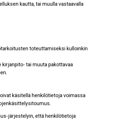
lluksen kautta, tai muulla vastaavalla
ötarkoitusten toteuttamiseksi kulloinkin
 kirjanpito- tai muuta pakottavaa
een.
oivat käsitellä henkilötietoja voimassa
tojenkäsittelysitoumus.
-järjestelyin, että henkilötietoja