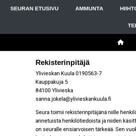
SEURAN ETUSIVU
AMMUNTA
HIIHT
TE
Rekisterinpitäjä
Ylivieskan Kuula 0190563-7
Kauppakuja 5
84100 Ylivieska
sanna.jokela@ylivieskankuula.fi
Seura toimii rekisterinpitäjänä niille henk
annetuista henkilötiedoista ja niiden käsi
on seuralle ensiarvoisen tärkeää. Sen vuo