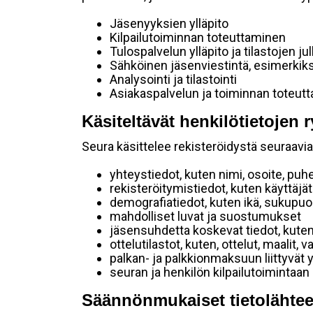
Jäsenyyksien ylläpito
Kilpailutoiminnan toteuttaminen
Tulospalvelun ylläpito ja tilastojen ju
Sähköinen jäsenviestintä, esimerkik
Analysointi ja tilastointi
Asiakaspalvelun ja toiminnan toteut
Käsiteltävät henkilötietojen r
Seura käsittelee rekisteröidystä seuraavia 
yhteystiedot, kuten nimi, osoite, puh
rekisteröitymistiedot, kuten käyttäj
demografiatiedot, kuten ikä, sukupuoli 
mahdolliset luvat ja suostumukset
jäsensuhdetta koskevat tiedot, kuten
ottelutilastot, kuten, ottelut, maalit,
palkan- ja palkkionmaksuun liittyvät 
seuran ja henkilön kilpailutoimintaan
Säännönmukaiset tietolähtee