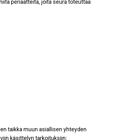
tä periaatteita, joita seura toteuttaa
een taikka muun asiallisen yhteyden
iin käsittelyn tarkoituksiin: