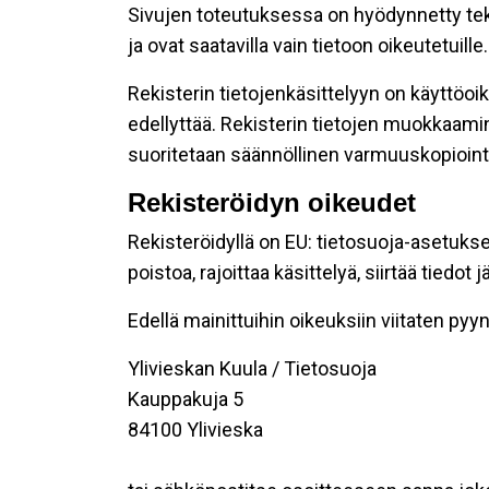
Sivujen toteutuksessa on hyödynnetty tekni
ja ovat saatavilla vain tietoon oikeutetuille.
Rekisterin tietojenkäsittelyyn on käyttöoik
edellyttää. Rekisterin tietojen muokkaami
suoritetaan säännöllinen varmuuskopiointi
Rekisteröidyn oikeudet
Rekisteröidyllä on EU: tietosuoja-asetukse
poistoa, rajoittaa käsittelyä, siirtää tiedo
Edellä mainittuihin oikeuksiin viitaten pyynn
Ylivieskan Kuula / Tietosuoja
Kauppakuja 5
84100 Ylivieska