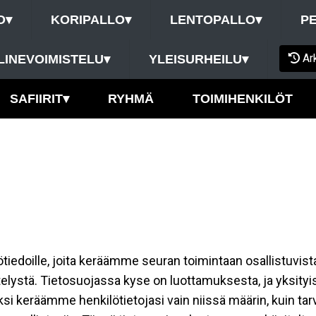
O
▾
KORIPALLO
▾
LENTOPALLO
▾
P
Ar
LINEVOIMISTELU
▾
YLEISURHEILU
▾
SAFIIRIT
▾
RYHMÄ
TOIMIHENKILÖT
ilötiedoille, joita keräämme seuran toimintaan osallistuvist
ttelystä. Tietosuojassa kyse on luottamuksesta, ja yksity
ksi keräämme henkilötietojasi vain niissä määrin, kuin ta