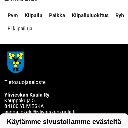
Pvm
Kilpailu
Paikka
Kilpailuluokitus
Ryh
Ei kilpailuja
Tietosuojaseloste
Ylivieskan Kuula Ry
Kauppakuja 5
84100 YLIVIESKA
sanna.jokela@ylivieskankuula.fi
0442354684
Käytämme sivustollamme evästeitä
Y-tunnus: 0190563-7