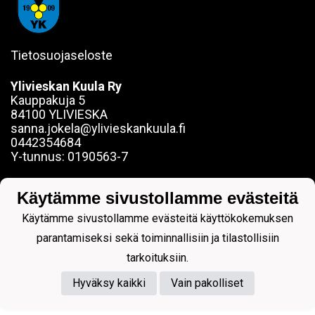
Tietosuojaseloste
Ylivieskan Kuula Ry
Kauppakuja 5
84100 YLIVIESKA
sanna.jokela@ylivieskankuula.fi
0442354684
Y-tunnus: 0190563-7
Käytämme sivustollamme evästeitä
Käytämme sivustollamme evästeitä käyttökokemuksen
parantamiseksi sekä toiminnallisiin ja tilastollisiin
Powered by
tarkoituksiin.
Hyväksy kaikki
Vain pakolliset