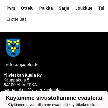
Pvm
Ottelu
Paikka
Sarja
Joukkue
Tulo
Ei otteluita
Tietosuojaseloste
Ylivieskan Kuula Ry
Kauppakuja 5
84100 YLIVIESKA
sanna.jokela@ylivieskankuula.fi
0442354684
Käytämme sivustollamme evästeitä
Y-tunnus: 0190563-7
Käytämme sivustollamme evästeitä käyttökokemuksen