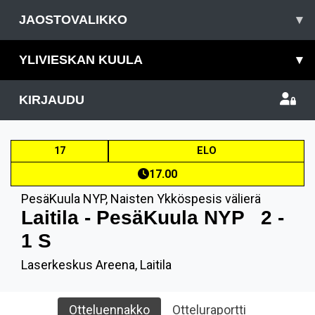
JAOSTOVALIKKO
▾
YLIVIESKAN KUULA
▾
KIRJAUDU
17
ELO
17.00
PesäKuula NYP
,
Naisten Ykköspesis välierä
Laitila - PesäKuula NYP
2 -
1 S
Laserkeskus Areena, Laitila
Otteluennakko
Otteluraportti