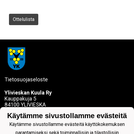
Ottelulista
Tietosuojaseloste
Ylivieskan Kuula Ry
Kauppakuja 5
84100 YLIVIESKA
sanna.jokela@ylivieskankuula.fi
Käytämme sivustollamme evästeitä
0442354684
Y-tunnus: 0190563-7
Käytämme sivustollamme evästeitä käyttökokemuksen
parantamiseksi sekä toiminnallisiin ja tilastollisiin