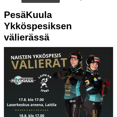
PesäKuula
Ykköspesiksen
välierässä