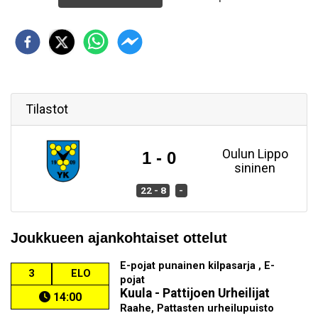
Tilastot
Oulun Lippo
1 - 0
sininen
22 - 8
-
Joukkueen ajankohtaiset ottelut
E-pojat punainen kilpasarja , E-
3
ELO
pojat
Kuula - Pattijoen Urheilijat
14:00
Raahe, Pattasten urheilupuisto