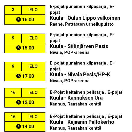
E-pojat punainen kilpasarja , E-
3
ELO
pojat
Kuula - Oulun Lippo valkoinen
16:00
Raahe, Pattasten urheilupuisto
E-pojat punainen kilpasarja , E-
9
ELO
pojat
Kuula - Siilinjärven Pesis
15:00
Nivala, POP-areena
E-pojat punainen kilpasarja , E-
9
ELO
pojat
Kuula - Nivala Pesis/HP-K
17:00
Nivala, POP-areena
E-Pojat keltainen pelisarja , E-pojat
16
ELO
Kuula - Kannuksen Ura
12:00
Kannus, Raasakan kenttä
E-Pojat keltainen pelisarja , E-pojat
16
ELO
Kuula - Kajaanin Pallokerho
14:00
Kannus, Raasakan kenttä