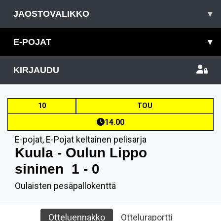
JAOSTOVALIKKO
▾
E-POJAT
▾
KIRJAUDU
10
TOU
14.00
E-pojat
,
E-Pojat keltainen pelisarja
Kuula - Oulun Lippo
sininen
1 - 0
Oulaisten pesäpallokenttä
Otteluennakko
Otteluraportti