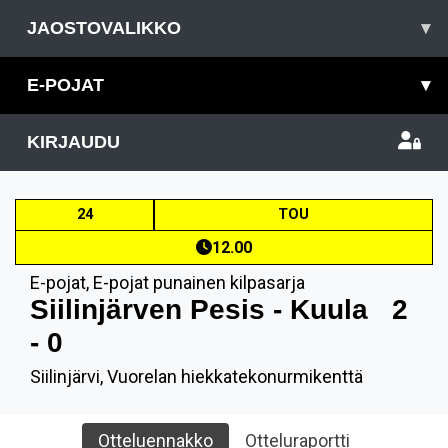
JAOSTOVALIKKO
▾
E-POJAT
▾
KIRJAUDU
24
TOU
12.00
E-pojat
,
E-pojat punainen kilpasarja
Siilinjärven Pesis - Kuula
2
- 0
Siilinjärvi, Vuorelan hiekkatekonurmikenttä
Otteluennakko
Otteluraportti