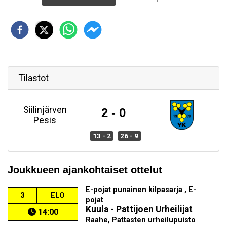
Tilastot
Siilinjärven
2 - 0
Pesis
13 - 2
26 - 9
Joukkueen ajankohtaiset ottelut
E-pojat punainen kilpasarja , E-
3
ELO
pojat
Kuula - Pattijoen Urheilijat
14:00
Raahe, Pattasten urheilupuisto