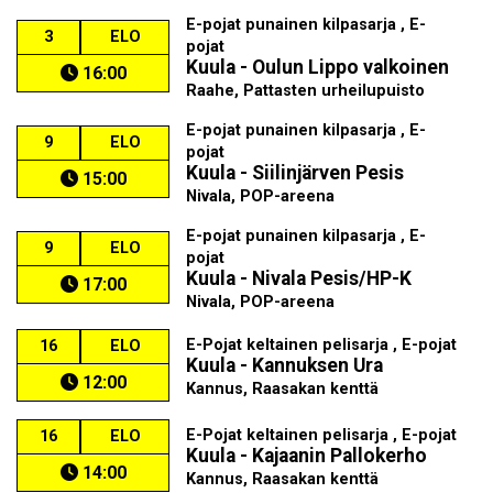
E-pojat punainen kilpasarja , E-
3
ELO
pojat
Kuula - Oulun Lippo valkoinen
16:00
Raahe, Pattasten urheilupuisto
E-pojat punainen kilpasarja , E-
9
ELO
pojat
Kuula - Siilinjärven Pesis
15:00
Nivala, POP-areena
E-pojat punainen kilpasarja , E-
9
ELO
pojat
Kuula - Nivala Pesis/HP-K
17:00
Nivala, POP-areena
E-Pojat keltainen pelisarja , E-pojat
16
ELO
Kuula - Kannuksen Ura
12:00
Kannus, Raasakan kenttä
E-Pojat keltainen pelisarja , E-pojat
16
ELO
Kuula - Kajaanin Pallokerho
14:00
Kannus, Raasakan kenttä