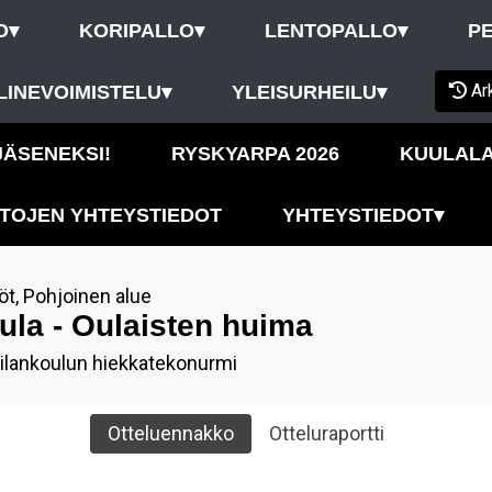
O
▾
KORIPALLO
▾
LENTOPALLO
▾
P
Ar
LINEVOIMISTELU
▾
YLEISURHEILU
▾
 JÄSENEKSI!
RYSKYARPA 2026
KUULALA
TOJEN YHTEYSTIEDOT
YHTEYSTIEDOT
▾
öt
,
Pohjoinen alue
ula - Oulaisten huima
ilankoulun hiekkatekonurmi
Otteluennakko
Otteluraportti