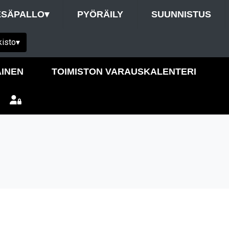
ESÄPALLO
▾
PYÖRÄILY
SUUNNISTUS
kisto
▾
INEN
TOIMISTON VARAUSKALENTERI