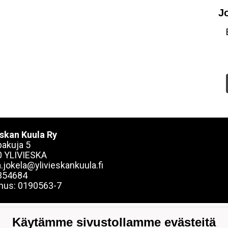
J
eskan Kuula Ry
akuja 5
 YLIVIESKA
.jokela@ylivieskankuula.fi
354684
nus: 0190563-7
Käytämme sivustollamme evästeitä