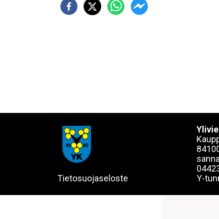
Ylivi
Kaupp
84100
sanna
0442
Tietosuojaseloste
Y-tun