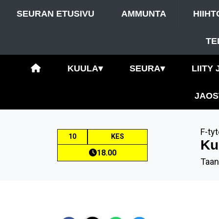
SEURAN ETUSIVU
AMMUNTA
HIIHT
TE
KUULA
▾
SEURA
▾
LIITY
JAOS
F-tyt
10
KES
Ku
18.00
Taan