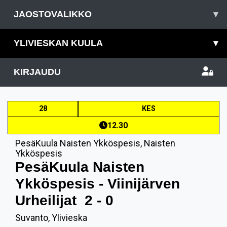
JAOSTOVALIKKO
▾
YLIVIESKAN KUULA
▾
KIRJAUDU
28
KES
12.30
PesäKuula Naisten Ykköspesis
,
Naisten
Ykköspesis
PesäKuula Naisten
Ykköspesis - Viinijärven
Urheilijat
2 - 0
Suvanto, Ylivieska