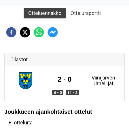
Otteluennakko
Otteluraportti
Tilastot
Viinijärven
2 - 0
Urheilijat
6 - 0
11 - 2
Joukkueen ajankohtaiset ottelut
Ei otteluita