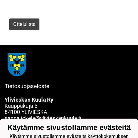
Ottelulista
Tietosuojaseloste
Ylivieskan Kuula Ry
Kauppakuja 5
84100 YLIVIESKA
sanna.jokela@ylivieskankuula.fi
0442354684
Käytämme sivustollamme evästeitä
Y-tunnus: 0190563-7
Käytämme sivustollamme evästeitä käyttökokemuksen