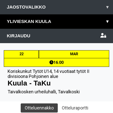
JAOSTOVALIKKO
▾
YLIVIESKAN KUULA
▾
KIRJAUDU
22
MAR
16.00
Koriskunkut Tytöt U14
,
14 vuotiaat tytöt II
divisioona Pohjoinen alue
Kuula - TaKu
Taivalkosken urheiluhalli, Taivalkoski
Otteluennakko
Otteluraportti