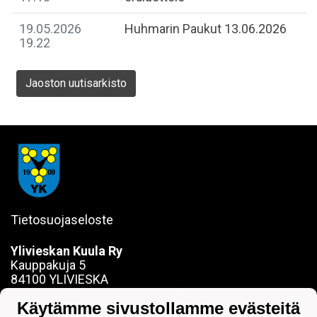
19.05.2026
Huhmarin Paukut 13.06.2026
19.22
Jaoston uutisarkisto
Tietosuojaseloste
Ylivieskan Kuula Ry
Kauppakuja 5
84100 YLIVIESKA
sanna.jokela@ylivieskankuula.fi
Käytämme sivustollamme evästeitä
0442354684