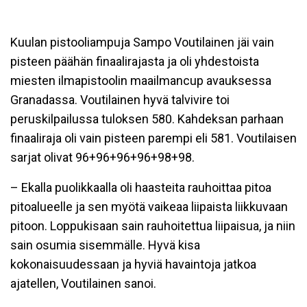
Kuulan pistooliampuja Sampo Voutilainen jäi vain
pisteen päähän finaalirajasta ja oli yhdestoista
miesten ilmapistoolin maailmancup avauksessa
Granadassa. Voutilainen hyvä talvivire toi
peruskilpailussa tuloksen 580. Kahdeksan parhaan
finaaliraja oli vain pisteen parempi eli 581. Voutilaisen
sarjat olivat 96+96+96+96+98+98.
– Ekalla puolikkaalla oli haasteita rauhoittaa pitoa
pitoalueelle ja sen myötä vaikeaa liipaista liikkuvaan
pitoon. Loppukisaan sain rauhoitettua liipaisua, ja niin
sain osumia sisemmälle. Hyvä kisa
kokonaisuudessaan ja hyviä havaintoja jatkoa
ajatellen, Voutilainen sanoi.