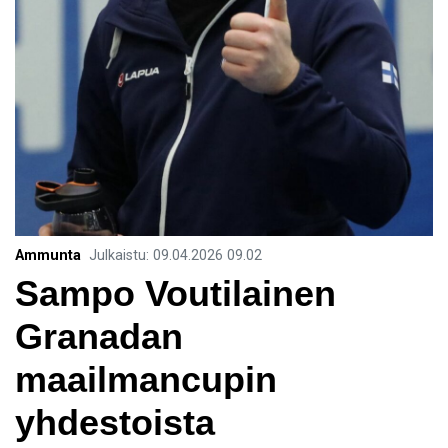
Ammunta
Julkaistu
:
09.04.2026
09.02
​Sampo Voutilainen
Granadan
maailmancupin
yhdestoista