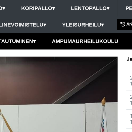
O
▾
KORIPALLO
▾
LENTOPALLO
▾
P
Ar
LINEVOIMISTELU
▾
YLEISURHEILU
▾
TAUTUMINEN
▾
AMPUMAURHEILUKOULU
Ja