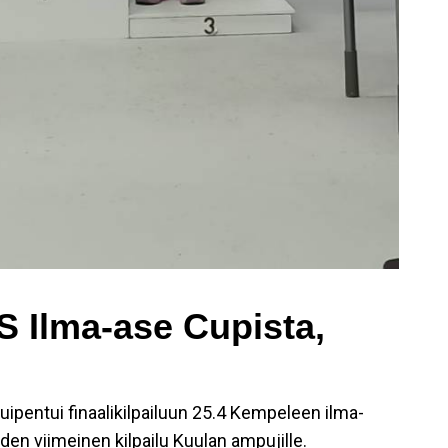
S Ilma-ase Cupista,
ipentui finaalikilpailuun 25.4 Kempeleen ilma-
uden viimeinen kilpailu Kuulan ampujille.