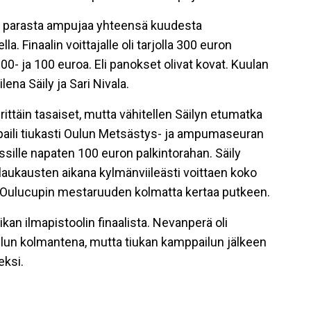
san parasta ampujaa yhteensä kuudesta
a. Finaalin voittajalle oli tarjolla 300 euron
00- ja 100 euroa. Eli panokset olivat kovat. Kuulan
lena Säily ja Sari Nivala.
rittäin tasaiset, mutta vähitellen Säilyn etumatka
aili tiukasti Oulun Metsästys- ja ampumaseuran
nssille napaten 100 euron palkintorahan. Säily
laukausten aikana kylmänviileästi voittaen koko
tti Oulucupin mestaruuden kolmatta kertaa putkeen.
an ilmapistoolin finaalista. Nevanperä oli
lun kolmantena, mutta tiukan kamppailun jälkeen
eksi.