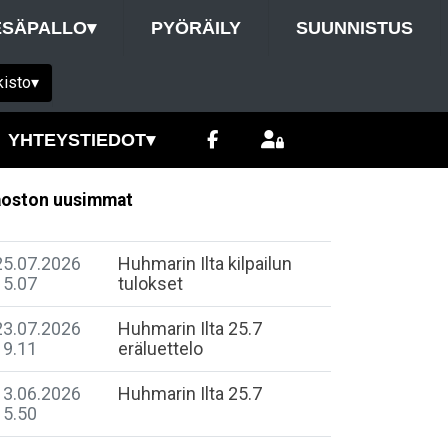
ESÄPALLO
▾
PYÖRÄILY
SUUNNISTUS
kisto
▾
YHTEYSTIEDOT
▾
oston uusimmat
25.07.2026
Huhmarin Ilta kilpailun
15.07
tulokset
23.07.2026
Huhmarin Ilta 25.7
19.11
eräluettelo
13.06.2026
Huhmarin Ilta 25.7
15.50