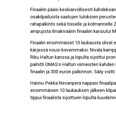
Finaaliin pääsi keskiarvollisesti kahdek
osakilpailuista saatujen tuloksien perusteell
rahapalkinto sekä toiselle ja kolmannelle 2
ampujista ilmakiväärin finaaliin karsiutui Mi
Finaalin ensimmäiset 10 laukausta olivat e
kärjessä nousi kovemmaksi. Nivala kampp
Riku Haltun kanssa ja lopulta sijoittui pro
päihitti OMAS:n Haltun viimeisten kahden 
finaalin ja 300 euron palkinnon. Säily voi
Hannu-Pekka Nevanperä nappasi finaalipaik
ensimmäisen 10 laukauksen jälkeen kilpai
tippui finaalista sijoittuen lopulta kuudenn