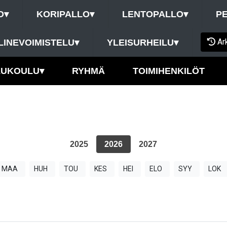
O
▾
KORIPALLO
▾
LENTOPALLO
▾
P
Ar
LINEVOIMISTELU
▾
YLEISURHEILU
▾
LUKOULU
▾
RYHMÄ
TOIMIHENKILÖT
2025
2026
2027
MAA
HUH
TOU
KES
HEI
ELO
SYY
LOK