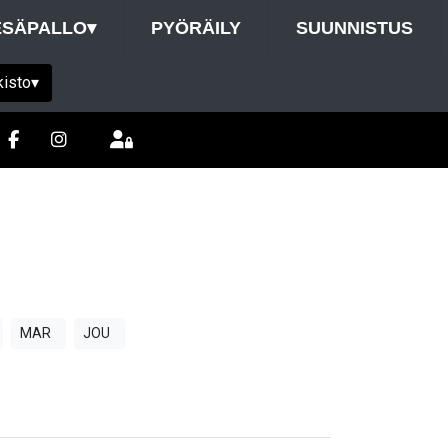
ESÄPALLO
▾
PYÖRÄILY
SUUNNISTUS
kisto
▾
MAR
JOU