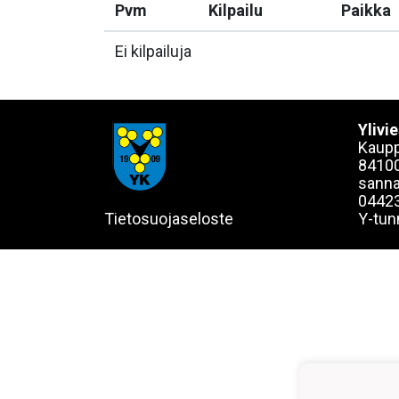
Pvm
Kilpailu
Paikka
Ei kilpailuja
Ylivi
Kaupp
84100
sanna
0442
Tietosuojaseloste
Y-tun