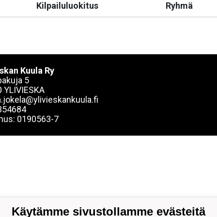
Kilpailuluokitus
Ryhmä
eskan Kuula Ry
akuja 5
 YLIVIESKA
.jokela@ylivieskankuula.fi
354684
nus: 0190563-7
Käytämme sivustollamme evästeitä