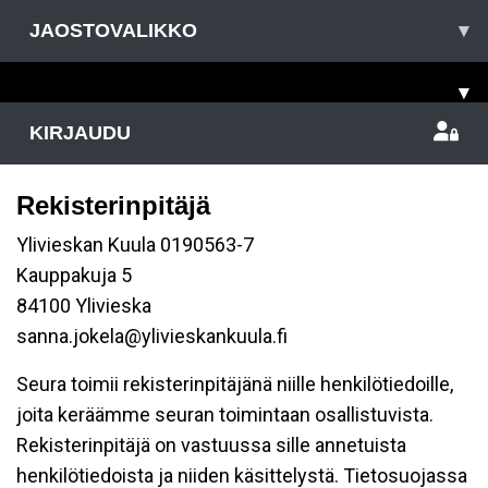
JAOSTOVALIKKO
▾
▾
KIRJAUDU
Rekisterinpitäjä
Ylivieskan Kuula 0190563-7
Kauppakuja 5
84100 Ylivieska
sanna.jokela@ylivieskankuula.fi
Seura toimii rekisterinpitäjänä niille henkilötiedoille,
joita keräämme seuran toimintaan osallistuvista.
Rekisterinpitäjä on vastuussa sille annetuista
henkilötiedoista ja niiden käsittelystä. Tietosuojassa