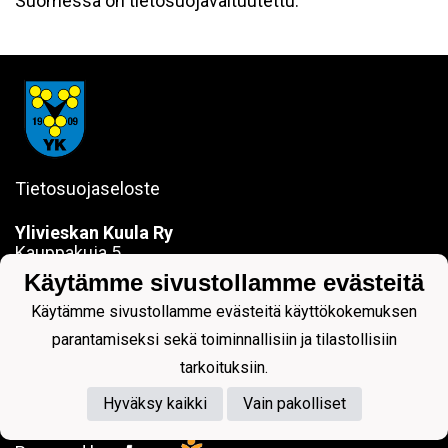
Suomessa on tietosuojavaltuutettu.
Tietosuojaseloste
Ylivieskan Kuula Ry
Kauppakuja 5
84100 YLIVIESKA
Käytämme sivustollamme evästeitä
sanna.jokela@ylivieskankuula.fi
Käytämme sivustollamme evästeitä käyttökokemuksen
0442354684
Y-tunnus: 0190563-7
parantamiseksi sekä toiminnallisiin ja tilastollisiin
tarkoituksiin.
Hyväksy kaikki
Vain pakolliset