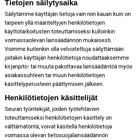
Tietojen säilytysaika
Säilytämme käyttäjän tietoja vain niin kauan kuin on
tarpeen yllä määriteltyjen henkilötietojen
käyttötarkoitusten toteuttamiseksi kulloinkin
voimassaolevan lainsäädännön mukaisesti.
Voimme kuitenkin olla velvoitettuja säilyttämään
joitakin käyttäjän henkilötietoja noudattaaksemme
kirjanpito- tai muuta pakottavaa lainsäädäntöä myös
asiakassuhteen tai muun henkilötietojen
käsittelyperusteen päättymisen jälkeen.
Henkilötietojen käsittelijät
Seuran työntekijät, joiden työtehtävien
toteuttamiseksi henkilötietojen käsittely on
välttämätöntä, voivat käsitellä henkilötietoja
voimassa olevan tietosuojalainsäädännön