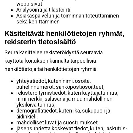
webbisivut
Analysointi ja tilastointi
Asiakaspalvelun ja toiminnan toteuttaminen
sekä kehittäminen
Käsiteltävät henkilötietojen ryhmät,
rekisterin tietosisältö
Seura käsittelee rekisteröidystä seuraavia
käyttötarkoituksen kannalta tarpeellisia
henkilötietoja tai henkilötietojen ryhmiä:
yhteystiedot, kuten nimi, osoite,
puhelinnumerot, sähköpostiosoitteet,
rekisteröitymistiedot, kuten käyttäjätunnus,
nimimerkki, salasana ja muu mahdollinen
yksilöivä tunnus,
demografiatiedot, kuten ikä, sukupuoli ja
äidinkieli,
mahdolliset luvat ja suostumukset
jäsensuhdetta koskevat tiedot, kuten, laskutus-