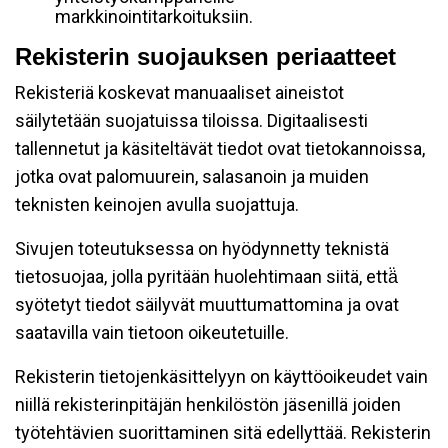
markkinointitarkoituksiin.
Rekisterin suojauksen periaatteet
Rekisteriä koskevat manuaaliset aineistot
säilytetään suojatuissa tiloissa. Digitaalisesti
tallennetut ja käsiteltävät tiedot ovat tietokannoissa,
jotka ovat palomuurein, salasanoin ja muiden
teknisten keinojen avulla suojattuja.
Sivujen toteutuksessa on hyödynnetty teknistä
tietosuojaa, jolla pyritään huolehtimaan siitä, että̈
syötetyt tiedot säilyvät muuttumattomina ja ovat
saatavilla vain tietoon oikeutetuille.
Rekisterin tietojenkäsittelyyn on käyttöoikeudet vain
niillä rekisterinpitäjän henkilöstön jäsenillä joiden
työtehtävien suorittaminen sitä edellyttää. Rekisterin