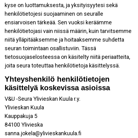
kyse on luottamuksesta, ja yksityisyytesi sekä
henkilötietojesi suojaaminen on seuralle
ensiarvoisen tärkeää. Sen vuoksi keräämme
henkilötietojasi vain niissä määrin, kuin tarvitsemme
niitä ylläpitääksemme ja hoitaaksemme suhdetta
seuran toimintaan osallistuviin. Tässä
tietosuojaselosteessa on käsitelty niitä periaatteita,
joita seura toteuttaa henkilötietoja käsittelyssä.
Yhteyshenkilö henkilötietojen
käsittelyä koskevissa asioissa
V&U -Seura Ylivieskan Kuula r.y.
Ylivieskan Kuula
Kauppakuja 5
84100 Ylivieska
sanna.jokela@ylivieskankuula.fi