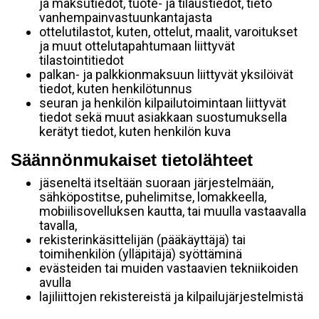
ja maksutiedot, tuote- ja tilaustiedot, tieto
vanhempainvastuunkantajasta
ottelutilastot, kuten, ottelut, maalit, varoitukset
ja muut ottelutapahtumaan liittyvät
tilastointitiedot
palkan- ja palkkionmaksuun liittyvät yksilöivät
tiedot, kuten henkilötunnus
seuran ja henkilön kilpailutoimintaan liittyvät
tiedot sekä muut asiakkaan suostumuksella
kerätyt tiedot, kuten henkilön kuva
Säännönmukaiset tietolähteet
jäseneltä itseltään suoraan järjestelmään,
sähköpostitse, puhelimitse, lomakkeella,
mobiilisovelluksen kautta, tai muulla vastaavalla
tavalla,
rekisterinkäsittelijän (pääkäyttäjä) tai
toimihenkilön (ylläpitäjä) syöttäminä
evästeiden tai muiden vastaavien tekniikoiden
avulla
lajiliittojen rekistereistä ja kilpailujärjestelmistä