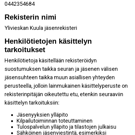
0442354684
Rekisterin nimi
Ylivieskan Kuula jäsenrekisteri
Henkilötietojen käsittelyn
tarkoitukset
Henkilötietoja käsitellään rekisteröidyn
suostumuksen taikka seuran ja jäsenen välisen
jäsensuhteen taikka muun asiallisen yhteyden
perusteella, jolloin lainmukainen käsittelyperuste on
rekisterinpitäjän oikeutettu etu, etenkin seuraaviin
käsittelyn tarkoituksiin:
Jäsenyyksien ylläpito
Kilpailutoiminnan toteuttaminen
Tulospalvelun ylläpito ja tilastojen julkaisu
Sähköinen jäsenviestintä, esimerkiksi