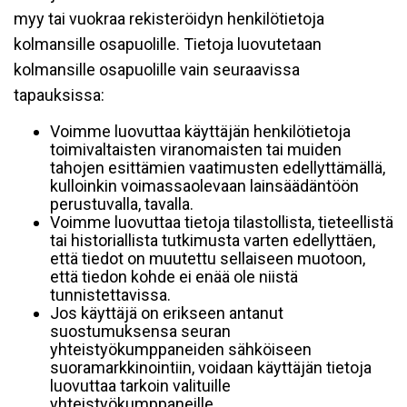
myy tai vuokraa rekisteröidyn henkilötietoja
kolmansille osapuolille. Tietoja luovutetaan
kolmansille osapuolille vain seuraavissa
tapauksissa:
Voimme luovuttaa käyttäjän henkilötietoja
toimivaltaisten viranomaisten tai muiden
tahojen esittämien vaatimusten edellyttämällä,
kulloinkin voimassaolevaan lainsäädäntöön
perustuvalla, tavalla.
Voimme luovuttaa tietoja tilastollista, tieteellistä
tai historiallista tutkimusta varten edellyttäen,
että tiedot on muutettu sellaiseen muotoon,
että tiedon kohde ei enää ole niistä
tunnistettavissa.
Jos käyttäjä on erikseen antanut
suostumuksensa seuran
yhteistyökumppaneiden sähköiseen
suoramarkkinointiin, voidaan käyttäjän tietoja
luovuttaa tarkoin valituille
yhteistyökumppaneille