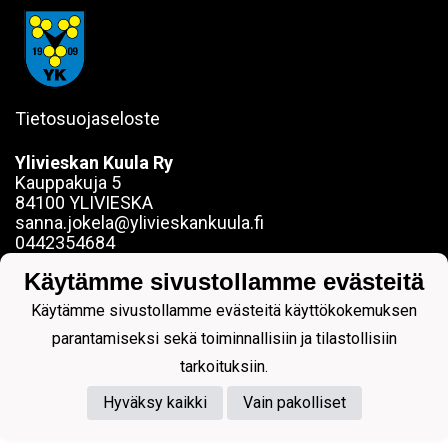
Tietosuojaseloste
Ylivieskan Kuula Ry
Kauppakuja 5
84100 YLIVIESKA
sanna.jokela@ylivieskankuula.fi
0442354684
Y-tunnus: 0190563-7
Käytämme sivustollamme evästeitä
Käytämme sivustollamme evästeitä käyttökokemuksen
parantamiseksi sekä toiminnallisiin ja tilastollisiin
tarkoituksiin.
Powered by
Hyväksy kaikki
Vain pakolliset