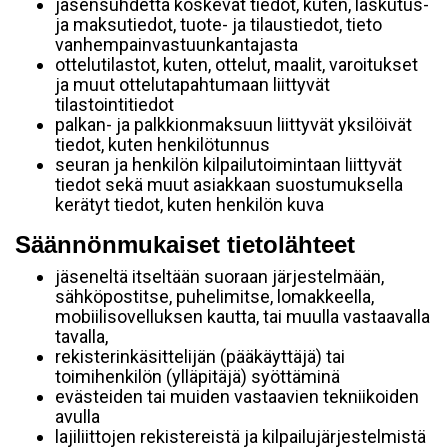
jäsensuhdetta koskevat tiedot, kuten, laskutus-
ja maksutiedot, tuote- ja tilaustiedot, tieto
vanhempainvastuunkantajasta
ottelutilastot, kuten, ottelut, maalit, varoitukset
ja muut ottelutapahtumaan liittyvät
tilastointitiedot
palkan- ja palkkionmaksuun liittyvät yksilöivät
tiedot, kuten henkilötunnus
seuran ja henkilön kilpailutoimintaan liittyvät
tiedot sekä muut asiakkaan suostumuksella
kerätyt tiedot, kuten henkilön kuva
Säännönmukaiset tietolähteet
jäseneltä itseltään suoraan järjestelmään,
sähköpostitse, puhelimitse, lomakkeella,
mobiilisovelluksen kautta, tai muulla vastaavalla
tavalla,
rekisterinkäsittelijän (pääkäyttäjä) tai
toimihenkilön (ylläpitäjä) syöttäminä
evästeiden tai muiden vastaavien tekniikoiden
avulla
lajiliittojen rekistereistä ja kilpailujärjestelmistä