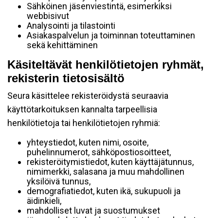
Sähköinen jäsenviestintä, esimerkiksi
webbisivut
Analysointi ja tilastointi
Asiakaspalvelun ja toiminnan toteuttaminen
sekä kehittäminen
Käsiteltävät henkilötietojen ryhmät,
rekisterin tietosisältö
Seura käsittelee rekisteröidystä seuraavia
käyttötarkoituksen kannalta tarpeellisia
henkilötietoja tai henkilötietojen ryhmiä:
yhteystiedot, kuten nimi, osoite,
puhelinnumerot, sähköpostiosoitteet,
rekisteröitymistiedot, kuten käyttäjätunnus,
nimimerkki, salasana ja muu mahdollinen
yksilöivä tunnus,
demografiatiedot, kuten ikä, sukupuoli ja
äidinkieli,
mahdolliset luvat ja suostumukset