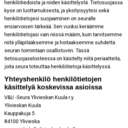
henkilötiedoista ja niiden käsittelystä. Tietosuojassa
kyse on luottamuksesta, ja yksityisyytesi sekä
henkilötietojesi suojaaminen on seuralle
ensiarvoisen tärkeää. Sen vuoksi keräämme
henkilötietojasi vain niissä määrin, kuin tarvitsemme
niitä ylläpitääksemme ja hoitaaksemme suhdetta
seuran toimintaan osallistuviin. Tässä
tietosuojaselosteessa on käsitelty niitä periaatteita,
joita seura toteuttaa henkilötietoja käsittelyssä.
Yhteyshenkilö henkilötietojen
käsittelyä koskevissa asioissa
V&U -Seura Ylivieskan Kuula r.y.
Ylivieskan Kuula
Kauppakuja 5
84100 Ylivieska