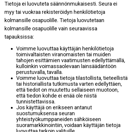
Tietoja ei luovuteta säännönmukaisesti. Seura ei
myy tai vuokraa rekisteröidyn henkilötietoja
kolmansille osapuolille. Tietoja luovutetaan
kolmansille osapuolille vain seuraavissa
tapauksissa:
Voimme luovuttaa käyttäjän henkilötietoja
toimivaltaisten viranomaisten tai muiden
tahojen esittämien vaatimusten edellyttämällä,
kulloinkin voimassaolevaan lainsäädäntöön
perustuvalla, tavalla.
Voimme luovuttaa tietoja tilastollista, tieteellistä
tai historiallista tutkimusta varten edellyttäen,
että tiedot on muutettu sellaiseen muotoon,
että tiedon kohde ei enää ole niistä
tunnistettavissa.
Jos käyttäjä on erikseen antanut
suostumuksensa seuran
yhteistyökumppaneiden sähköiseen
suoramarkkinointiin, voidaan käyttäjän tietoja
luovuttaa tarkoin valituille