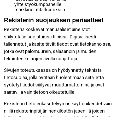
yhteistyökumppaneille
markkinointitarkoituksiin.
Rekisterin suojauksen periaatteet
Rekisteriä koskevat manuaaliset aineistot
säilytetään suojatuissa tiloissa. Digitaalisesti
tallennetut ja käsiteltävät tiedot ovat tietokannoissa,
jotka ovat palomuurein, salasanoin ja muiden
teknisten keinojen avulla suojattuja.
Sivujen toteutuksessa on hyödynnetty teknistä
tietosuojaa, jolla pyritään huolehtimaan siitä, että̈
syötetyt tiedot säilyvät muuttumattomina ja ovat
saatavilla vain tietoon oikeutetuille.
Rekisterin tietojenkäsittelyyn on käyttöoikeudet vain
niillä rekisterinpitäjän henkilöstön jäsenillä joiden