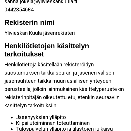
sanna.jokela@ylivieskankuula.fi
0442354684
Rekisterin nimi
Ylivieskan Kuula jäsenrekisteri
Henkilötietojen käsittelyn
tarkoitukset
Henkilötietoja käsitellään rekisteröidyn
suostumuksen taikka seuran ja jäsenen välisen
jäsensuhteen taikka muun asiallisen yhteyden
perusteella, jolloin lainmukainen käsittelyperuste on
rekisterinpitäjän oikeutettu etu, etenkin seuraaviin
käsittelyn tarkoituksiin:
Jäsenyyksien ylläpito
Kilpailutoiminnan toteuttaminen
Tulospalvelun ylläpito ja tilastojen julkaisu