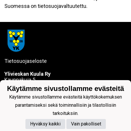
Suomessa on tietosuojavaltuutettu.
Tietosuojaseloste
Ylivieskan Kuula Ry
Kauppakuja 5
84100 YLIVIESKA
Käytämme sivustollamme evästeitä
sanna.jokela@ylivieskankuula.fi
Käytämme sivustollamme evästeitä käyttökokemuksen
0442354684
Y-tunnus: 0190563-7
parantamiseksi sekä toiminnallisiin ja tilastollisiin
tarkoituksiin.
Hyväksy kaikki
Vain pakolliset