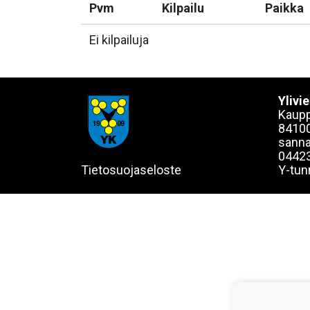
Pvm
Kilpailu
Paikka
Ei kilpailuja
Ylivi
Kaupp
84100
sanna
0442
Tietosuojaseloste
Y-tun