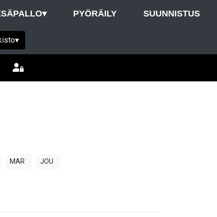
ESÄPALLO
▾
PYÖRÄILY
SUUNNISTUS
kisto
▾
MAR
JOU