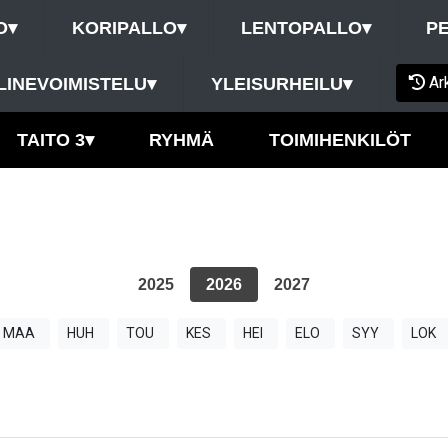
O
▾
KORIPALLO
▾
LENTOPALLO
▾
P
Ar
LINEVOIMISTELU
▾
YLEISURHEILU
▾
TAITO 3
▾
RYHMÄ
TOIMIHENKILÖT
2025
2026
2027
MAA
HUH
TOU
KES
HEI
ELO
SYY
LOK