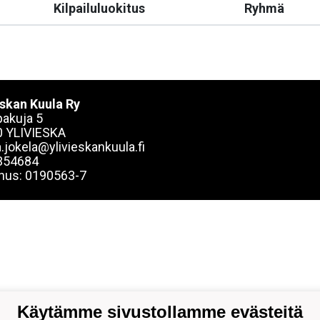
Kilpailuluokitus
Ryhmä
eskan Kuula Ry
akuja 5
 YLIVIESKA
.jokela@ylivieskankuula.fi
354684
nus: 0190563-7
Käytämme sivustollamme evästeitä