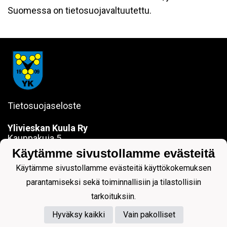
Suomessa on tietosuojavaltuutettu.
Tietosuojaseloste
Ylivieskan Kuula Ry
Kauppakuja 5
84100 YLIVIESKA
Käytämme sivustollamme evästeitä
sanna.jokela@ylivieskankuula.fi
Käytämme sivustollamme evästeitä käyttökokemuksen
0442354684
Y-tunnus: 0190563-7
parantamiseksi sekä toiminnallisiin ja tilastollisiin
tarkoituksiin.
Hyväksy kaikki
Vain pakolliset