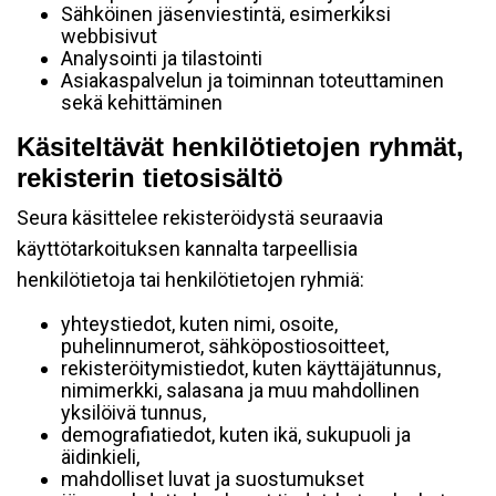
Sähköinen jäsenviestintä, esimerkiksi
webbisivut
Analysointi ja tilastointi
Asiakaspalvelun ja toiminnan toteuttaminen
sekä kehittäminen
Käsiteltävät henkilötietojen ryhmät,
rekisterin tietosisältö
Seura käsittelee rekisteröidystä seuraavia
käyttötarkoituksen kannalta tarpeellisia
henkilötietoja tai henkilötietojen ryhmiä:
yhteystiedot, kuten nimi, osoite,
puhelinnumerot, sähköpostiosoitteet,
rekisteröitymistiedot, kuten käyttäjätunnus,
nimimerkki, salasana ja muu mahdollinen
yksilöivä tunnus,
demografiatiedot, kuten ikä, sukupuoli ja
äidinkieli,
mahdolliset luvat ja suostumukset