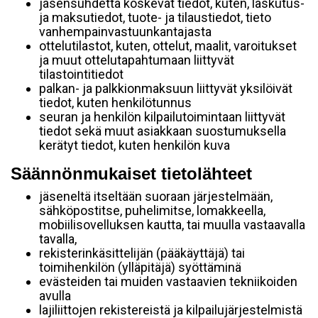
jäsensuhdetta koskevat tiedot, kuten, laskutus-
ja maksutiedot, tuote- ja tilaustiedot, tieto
vanhempainvastuunkantajasta
ottelutilastot, kuten, ottelut, maalit, varoitukset
ja muut ottelutapahtumaan liittyvät
tilastointitiedot
palkan- ja palkkionmaksuun liittyvät yksilöivät
tiedot, kuten henkilötunnus
seuran ja henkilön kilpailutoimintaan liittyvät
tiedot sekä muut asiakkaan suostumuksella
kerätyt tiedot, kuten henkilön kuva
Säännönmukaiset tietolähteet
jäseneltä itseltään suoraan järjestelmään,
sähköpostitse, puhelimitse, lomakkeella,
mobiilisovelluksen kautta, tai muulla vastaavalla
tavalla,
rekisterinkäsittelijän (pääkäyttäjä) tai
toimihenkilön (ylläpitäjä) syöttäminä
evästeiden tai muiden vastaavien tekniikoiden
avulla
lajiliittojen rekistereistä ja kilpailujärjestelmistä