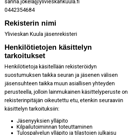
sanna.jokela@ylivieskankuula.fi
0442354684
Rekisterin nimi
Ylivieskan Kuula jäsenrekisteri
Henkilötietojen käsittelyn
tarkoitukset
Henkilötietoja käsitellään rekisteröidyn
suostumuksen taikka seuran ja jäsenen välisen
jäsensuhteen taikka muun asiallisen yhteyden
perusteella, jolloin lainmukainen käsittelyperuste on
rekisterinpitäjän oikeutettu etu, etenkin seuraaviin
käsittelyn tarkoituksiin:
Jäsenyyksien ylläpito
Kilpailutoiminnan toteuttaminen
Tulospalvelun ylläpito ja tilastojen julkaisu