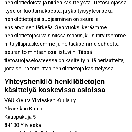
henkilötiedoista ja niiden käsittelystä. Tietosuojassa
kyse on luottamuksesta, ja yksityisyytesi sekä
henkilötietojesi suojaaminen on seuralle
ensiarvoisen tärkeää. Sen vuoksi keräämme
henkilötietojasi vain niissä määrin, kuin tarvitsemme
niitä ylläpitääksemme ja hoitaaksemme suhdetta
seuran toimintaan osallistuviin. Tässä
tietosuojaselosteessa on käsitelty niitä periaatteita,
joita seura toteuttaa henkilötietoja käsittelyssä.
Yhteyshenkilö henkilötietojen
käsittelyä koskevissa asioissa
V&U -Seura Ylivieskan Kuula r.y.
Ylivieskan Kuula
Kauppakuja 5
84100 Ylivieska