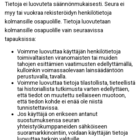
Tietoja ei luovuteta säännönmukaisesti. Seura ei
myy tai vuokraa rekisteröidyn henkilötietoja
kolmansille osapuolille. Tietoja luovutetaan
kolmansille osapuolille vain seuraavissa
tapauksissa:
Voimme luovuttaa käyttäjän henkilötietoja
toimivaltaisten viranomaisten tai muiden
tahojen esittämien vaatimusten edellyttämällä,
kulloinkin voimassaolevaan lainsäädäntöön
perustuvalla, tavalla.
Voimme luovuttaa tietoja tilastollista, tieteellistä
tai historiallista tutkimusta varten edellyttäen,
että tiedot on muutettu sellaiseen muotoon,
että tiedon kohde ei enää ole niistä
tunnistettavissa.
Jos käyttäjä on erikseen antanut
suostumuksensa seuran
yhteistyökumppaneiden sähköiseen
suoramarkkinointiin, voidaan käyttäjän tietoja
luovuttaa tarkoin valituille