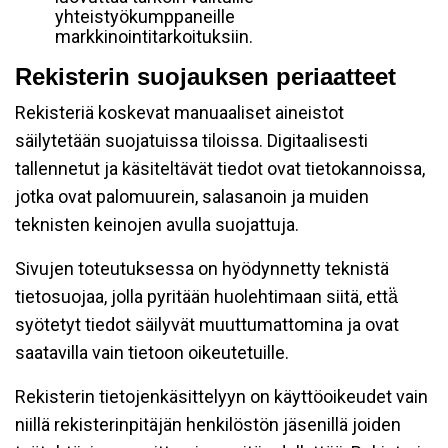
yhteistyökumppaneille
markkinointitarkoituksiin.
Rekisterin suojauksen periaatteet
Rekisteriä koskevat manuaaliset aineistot
säilytetään suojatuissa tiloissa. Digitaalisesti
tallennetut ja käsiteltävät tiedot ovat tietokannoissa,
jotka ovat palomuurein, salasanoin ja muiden
teknisten keinojen avulla suojattuja.
Sivujen toteutuksessa on hyödynnetty teknistä
tietosuojaa, jolla pyritään huolehtimaan siitä, että̈
syötetyt tiedot säilyvät muuttumattomina ja ovat
saatavilla vain tietoon oikeutetuille.
Rekisterin tietojenkäsittelyyn on käyttöoikeudet vain
niillä rekisterinpitäjän henkilöstön jäsenillä joiden