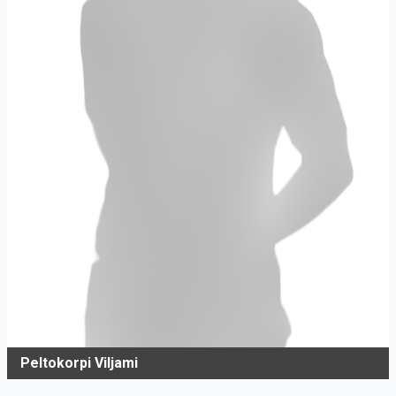
Peltokorpi Viljami