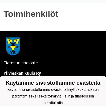
Toimihenkilöt
Tietosuojaseloste
Ylivieskan Kuula Ry
Kauppakuja 5
Käytämme sivustollamme evästeitä
84100 YLIVIESKA
sanna.jokela@ylivieskankuula.fi
Käytämme sivustollamme evästeitä käyttökokemuksen
0442354684
parantamiseksi sekä toiminnallisiin ja tilastollisiin
Y-tunnus: 0190563-7
tarkoituksiin.