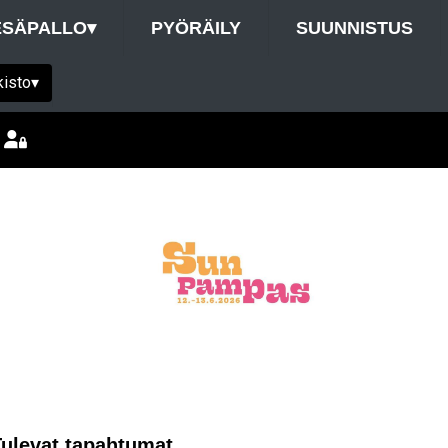
ESÄPALLO
▾
PYÖRÄILY
SUUNNISTUS
kisto
▾
Tulevat tapahtumat