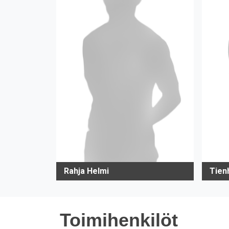
Rahja Helmi
Tien
Toimihenkilöt