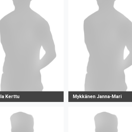
la Kerttu
Mykkänen Janna-Mari