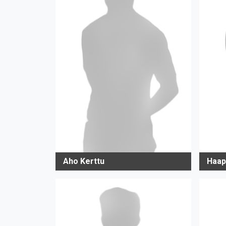
Aho Kerttu
Haap