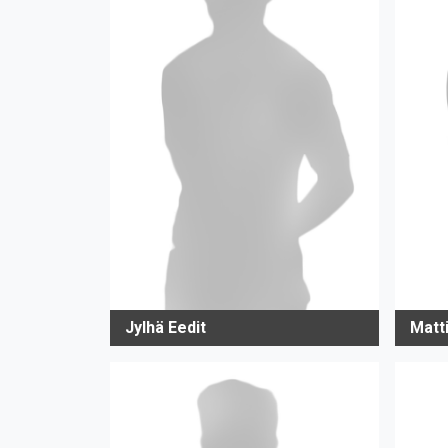
Jylhä Eedit
Matti