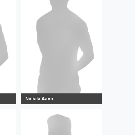
Nissilä Aava