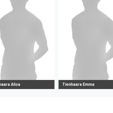
haara Alisa
Tienhaara Emma