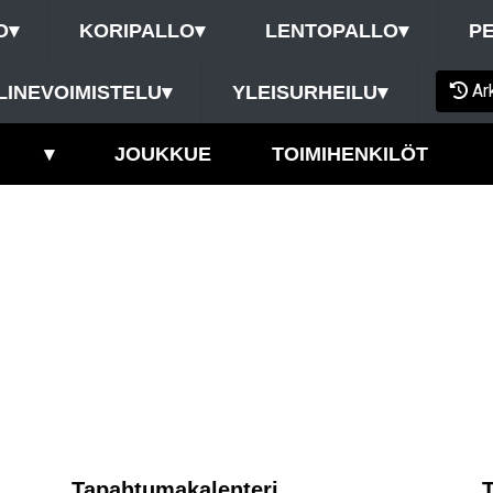
O
▾
KORIPALLO
▾
LENTOPALLO
▾
P
Ar
LINEVOIMISTELU
▾
YLEISURHEILU
▾
▾
JOUKKUE
TOIMIHENKILÖT
Tapahtumakalenteri