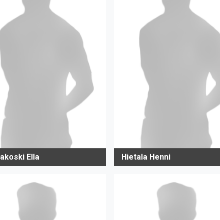
akoski Ella
Hietala Henni