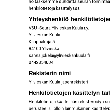
hoitaaksemme suhdetta seuran toimintaan os
henkilötietoja käsittelyssä.
Yhteyshenkilö henkilötietoje
V&U -Seura Ylivieskan Kuula r.y.
Ylivieskan Kuula
Kauppakuja 5
84100 Ylivieska
sanna.jokela@ylivieskankuula.fi
0442354684
Rekisterin nimi
Ylivieskan Kuula jäsenrekisteri
Henkilötietojen käsittelyn ta
Henkilötietoja käsitellään rekisteröidyn 
perusteella, jolloin lainmukainen käsittelyp