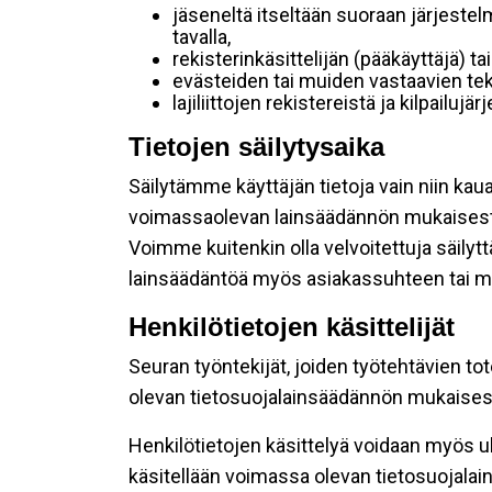
jäseneltä itseltään suoraan järjestel
tavalla,
rekisterinkäsittelijän (pääkäyttäjä) ta
evästeiden tai muiden vastaavien tek
lajiliittojen rekistereistä ja kilpailujä
Tietojen säilytysaika
Säilytämme käyttäjän tietoja vain niin kau
voimassaolevan lainsäädännön mukaisest
Voimme kuitenkin olla velvoitettuja säily
lainsäädäntöä myös asiakassuhteen tai mu
Henkilötietojen käsittelijät
Seuran työntekijät, joiden työtehtävien to
olevan tietosuojalainsäädännön mukaisesti
Henkilötietojen käsittelyä voidaan myös ul
käsitellään voimassa olevan tietosuojala