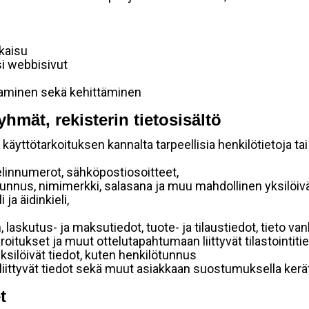
lkaisu
si webbisivut
taminen sekä kehittäminen
yhmät, rekisterin tietosisältö
käyttötarkoituksen kannalta tarpeellisia henkilötietoja tai
elinnumerot, sähköpostiosoitteet,
ätunnus, nimimerkki, salasana ja muu mahdollinen yksilöiv
ja äidinkieli,
, laskutus- ja maksutiedot, tuote- ja tilaustiedot, tieto
 varoitukset ja muut ottelutapahtumaan liittyvät tilastointiti
yksilöivät tiedot, kuten henkilötunnus
 liittyvät tiedot sekä muut asiakkaan suostumuksella kerät
t