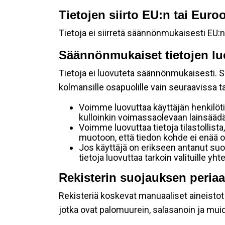
Tietojen siirto EU:n tai Eur
Tietoja ei siirretä säännönmukaisesti EU:n
Säännönmukaiset tietojen lu
Tietoja ei luovuteta säännönmukaisesti. Se
kolmansille osapuolille vain seuraavissa 
Voimme luovuttaa käyttäjän henkilöti
kulloinkin voimassaolevaan lainsäädän
Voimme luovuttaa tietoja tilastollista,
muotoon, että tiedon kohde ei enää ol
Jos käyttäjä on erikseen antanut s
tietoja luovuttaa tarkoin valituille y
Rekisterin suojauksen periaa
Rekisteriä koskevat manuaaliset aineistot s
jotka ovat palomuurein, salasanoin ja muid