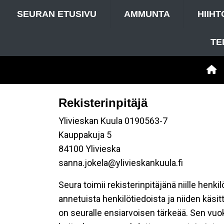
SEURAN ETUSIVU
AMMUNTA
HIIHT
TE
Rekisterinpitäjä
Ylivieskan Kuula 0190563-7
Kauppakuja 5
84100 Ylivieska
sanna.jokela@ylivieskankuula.fi
Seura toimii rekisterinpitäjänä niille henk
annetuista henkilötiedoista ja niiden käsi
on seuralle ensiarvoisen tärkeää. Sen vuo