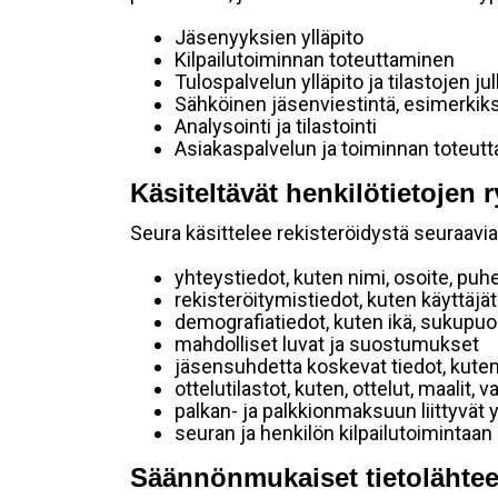
Jäsenyyksien ylläpito
Kilpailutoiminnan toteuttaminen
Tulospalvelun ylläpito ja tilastojen ju
Sähköinen jäsenviestintä, esimerkik
Analysointi ja tilastointi
Asiakaspalvelun ja toiminnan toteut
Käsiteltävät henkilötietojen r
Seura käsittelee rekisteröidystä seuraavia 
yhteystiedot, kuten nimi, osoite, puh
rekisteröitymistiedot, kuten käyttäj
demografiatiedot, kuten ikä, sukupuoli 
mahdolliset luvat ja suostumukset
jäsensuhdetta koskevat tiedot, kuten
ottelutilastot, kuten, ottelut, maalit,
palkan- ja palkkionmaksuun liittyvät 
seuran ja henkilön kilpailutoimintaan
Säännönmukaiset tietolähtee