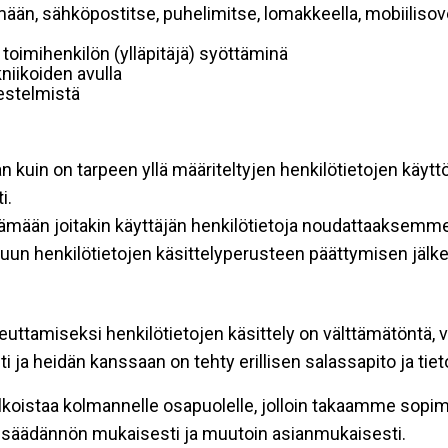
mään, sähköpostitse, puhelimitse, lomakkeella, mobiilisove
i toimihenkilön (ylläpitäjä) syöttäminä
niikoiden avulla
rjestelmistä
an kuin on tarpeen yllä määriteltyjen henkilötietojen käytt
i.
ttämään joitakin käyttäjän henkilötietoja noudattaaksemme
un henkilötietojen käsittelyperusteen päättymisen jälk
teuttamiseksi henkilötietojen käsittely on välttämätöntä, v
 ja heidän kanssaan on tehty erillisen salassapito ja tie
koistaa kolmannelle osapuolelle, jolloin takaamme sopimus
insäädännön mukaisesti ja muutoin asianmukaisesti.