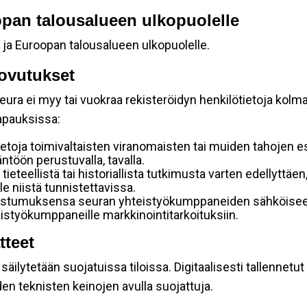
oopan talousalueen ulkopuolelle
 ja Euroopan talousalueen ulkopuolelle.
ovutukset
ura ei myy tai vuokraa rekisteröidyn henkilötietoja kolman
tapauksissa:
etoja toimivaltaisten viranomaisten tai muiden tahojen e
töön perustuvalla, tavalla.
 tieteellistä tai historiallista tutkimusta varten edellyttäe
e niistä tunnistettavissa.
uostumuksensa seuran yhteistyökumppaneiden sähköiseen 
hteistyökumppaneille markkinointitarkoituksiin.
tteet
äilytetään suojatuissa tiloissa. Digitaalisesti tallennetut 
en teknisten keinojen avulla suojattuja.