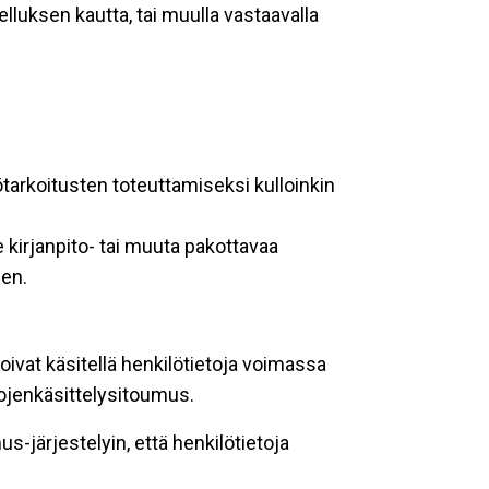
lluksen kautta, tai muulla vastaavalla
ötarkoitusten toteuttamiseksi kulloinkin
 kirjanpito- tai muuta pakottavaa
een.
oivat käsitellä henkilötietoja voimassa
tojenkäsittelysitoumus.
-järjestelyin, että henkilötietoja