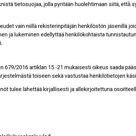
stä tietosuojaa, jolla pyritään huolehtimaan siitä, että̈
eudet vain niillä rekisterinpitäjän henkilöstön jäsenillä j
nen ja lukeminen edellyttää henkilökohtaista tunnistautum
.
n 679/2016 artiklan 15 -21 mukaisesti oikeus saada pääsy 
t järjestelmästä toiseen sekä vastustaa henkilötietojen käsi
öt tulee lähettää kirjallisesti ja allekirjoitettuna osoitteell