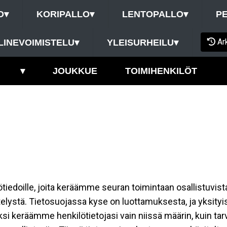
O
▾
KORIPALLO
▾
LENTOPALLO
▾
P
Ar
LINEVOIMISTELU
▾
YLEISURHEILU
▾
▾
JOUKKUE
TOIMIHENKILÖT
ilötiedoille, joita keräämme seuran toimintaan osallistuvist
ttelystä. Tietosuojassa kyse on luottamuksesta, ja yksity
ksi keräämme henkilötietojasi vain niissä määrin, kuin ta