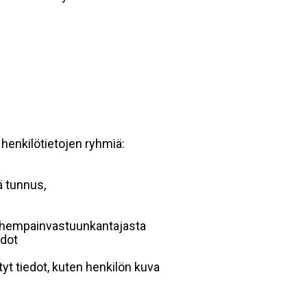
 henkilötietojen ryhmiä:
ä tunnus,
 vanhempainvastuunkantajasta
edot
yt tiedot, kuten henkilön kuva