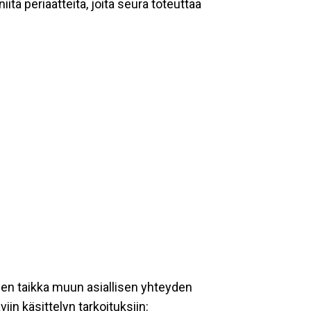
tä periaatteita, joita seura toteuttaa
een taikka muun asiallisen yhteyden
iin käsittelyn tarkoituksiin: