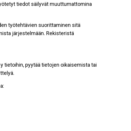
 syötetyt tiedot säilyvät muuttumattomina
oiden työtehtävien suorittaminen sitä
ista järjestelmään. Rekisteristä
tietoihin, pyytää tietojen oikaisemista tai
ttelyä.
a: