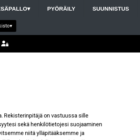
ESÄPALLO
▾
PYÖRÄILY
SUUNNISTUS
kisto
▾
a. Rekisterinpitäjä on vastuussa sille
isyytesi sekä henkilötietojesi suojaaminen
rvitsemme niitä ylläpitääksemme ja