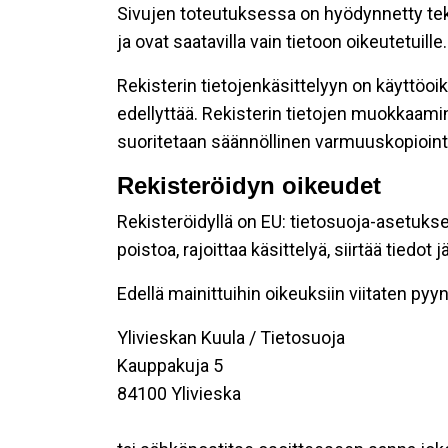
Sivujen toteutuksessa on hyödynnetty tekni
ja ovat saatavilla vain tietoon oikeutetuille.
Rekisterin tietojenkäsittelyyn on käyttöoik
edellyttää. Rekisterin tietojen muokkaami
suoritetaan säännöllinen varmuuskopiointi
Rekisteröidyn oikeudet
Rekisteröidyllä on EU: tietosuoja-asetukse
poistoa, rajoittaa käsittelyä, siirtää tiedo
Edellä mainittuihin oikeuksiin viitaten pyynn
Ylivieskan Kuula / Tietosuoja
Kauppakuja 5
84100 Ylivieska