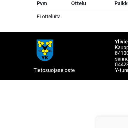
Pvm
Ottelu
Paikk
Ei otteluita
Ylivi
Kaupp
84100
sanna
0442
Tietosuojaseloste
Y-tun