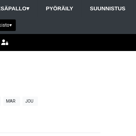
ESÄPALLO
▾
PYÖRÄILY
SUUNNISTUS
kisto
▾
MAR
JOU