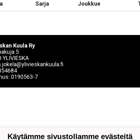
a
Sarja
Joukkue
eskan Kuula Ry
akuja 5
 YLIVIESKA
.jokela@ylivieskankuula.fi
354684
nus: 0190563-7
Käytämme sivustollamme evästeitä