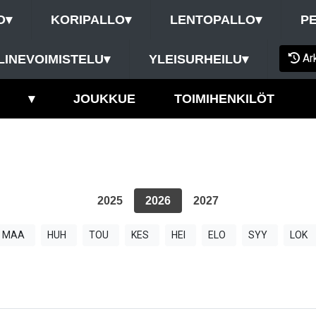
O
▾
KORIPALLO
▾
LENTOPALLO
▾
P
Ar
LINEVOIMISTELU
▾
YLEISURHEILU
▾
▾
JOUKKUE
TOIMIHENKILÖT
2025
2026
2027
MAA
HUH
TOU
KES
HEI
ELO
SYY
LOK